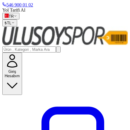
546 900 01 02
Yol Tarifi Al
TR
₺
TL
Giriş
Hesabım