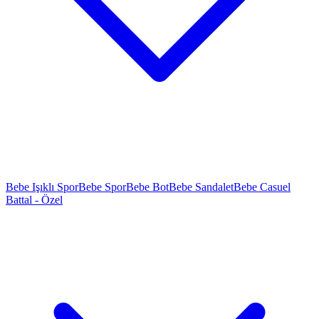
Bebe Işıklı Spor
Bebe Spor
Bebe Bot
Bebe Sandalet
Bebe Casuel
Battal - Özel