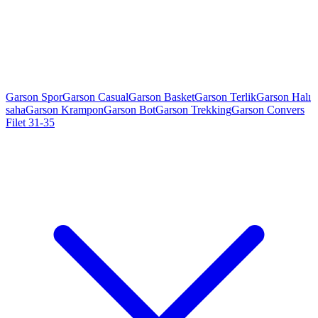
Garson Spor
Garson Casual
Garson Basket
Garson Terlik
Garson Halı
saha
Garson Krampon
Garson Bot
Garson Trekking
Garson Convers
Filet 31-35