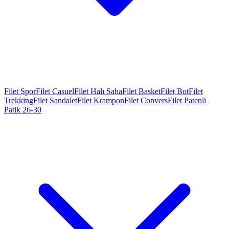
Filet Spor
Filet Casuel
Filet Halı Saha
Filet Basket
Filet Bot
Filet
Trekking
Filet Sandalet
Filet Krampon
Filet Convers
Filet Patenli
Patik 26-30