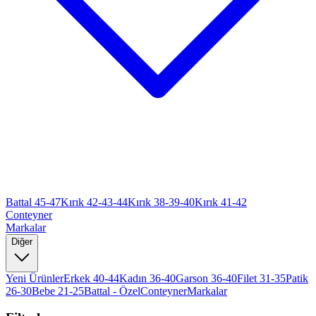
Battal 45-47
Kırık 42-43-44
Kırık 38-39-40
Kırık 41-42
Conteyner
Markalar
Diğer
Yeni Ürünler
Erkek 40-44
Kadın 36-40
Garson 36-40
Filet 31-35
Patik
26-30
Bebe 21-25
Battal - Özel
Conteyner
Markalar