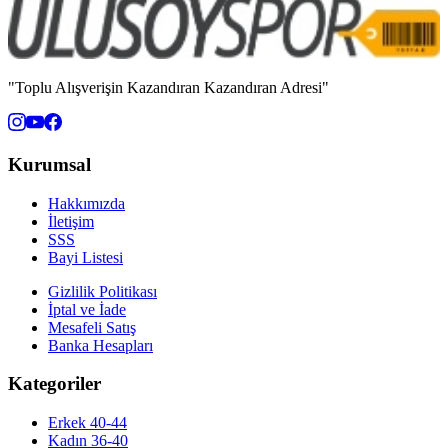
"Toplu Alışverişin Kazandıran Kazandıran Adresi"
Kurumsal
Hakkımızda
İletişim
SSS
Bayi Listesi
Gizlilik Politikası
İptal ve İade
Mesafeli Satış
Banka Hesapları
Kategoriler
Erkek 40-44
Kadın 36-40