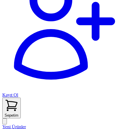
Kayıt Ol
Sepetim
Yeni Ürünler