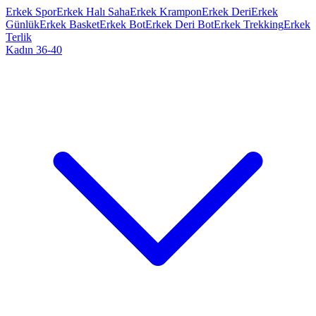
Erkek Spor
Erkek Halı Saha
Erkek Krampon
Erkek Deri
Erkek
Günlük
Erkek Basket
Erkek Bot
Erkek Deri Bot
Erkek Trekking
Erkek
Terlik
Kadın 36-40