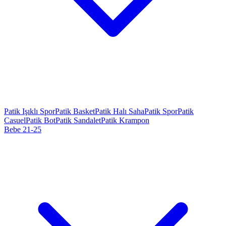
Patik Işıklı Spor
Patik Basket
Patik Halı Saha
Patik Spor
Patik
Casuel
Patik Bot
Patik Sandalet
Patik Krampon
Bebe 21-25