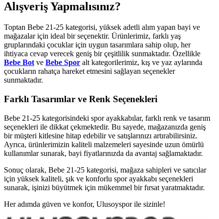
Alışveriş Yapmalısınız?
Toptan Bebe 21-25 kategorisi, yüksek adetli alım yapan bayi ve
mağazalar için ideal bir seçenektir. Ürünlerimiz, farklı yaş
gruplarındaki çocuklar için uygun tasarımlara sahip olup, her
ihtiyaca cevap verecek geniş bir çeşitlilik sunmaktadır. Özellikle
Bebe Bot
ve
Bebe Spor
alt kategorilerimiz, kış ve yaz aylarında
çocukların rahatça hareket etmesini sağlayan seçenekler
sunmaktadır.
Farklı Tasarımlar ve Renk Seçenekleri
Bebe 21-25 kategorisindeki spor ayakkabılar, farklı renk ve tasarım
seçenekleri ile dikkat çekmektedir. Bu sayede, mağazanızda geniş
bir müşteri kitlesine hitap edebilir ve satışlarınızı artırabilirsiniz.
Ayrıca, ürünlerimizin kaliteli malzemeleri sayesinde uzun ömürlü
kullanımlar sunarak, bayi fiyatlarınızda da avantaj sağlamaktadır.
Sonuç olarak, Bebe 21-25 kategorisi, mağaza sahipleri ve satıcılar
için yüksek kaliteli, şık ve konforlu spor ayakkabı seçenekleri
sunarak, işinizi büyütmek için mükemmel bir fırsat yaratmaktadır.
Her adımda güven ve konfor, Ulusoyspor ile sizinle!