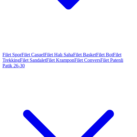
Filet Spor
Filet Casuel
Filet Halı Saha
Filet Basket
Filet Bot
Filet
Trekking
Filet Sandalet
Filet Krampon
Filet Convers
Filet Patenli
Patik 26-30