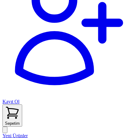
Kayıt Ol
Sepetim
Yeni Ürünler