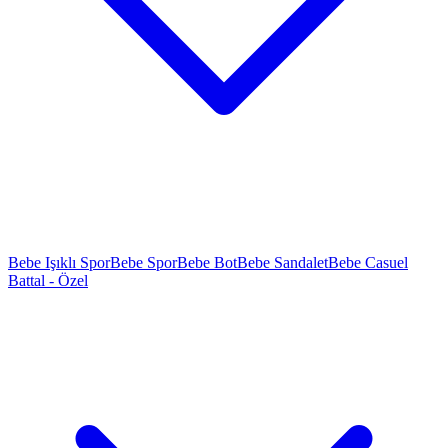
Bebe Işıklı Spor
Bebe Spor
Bebe Bot
Bebe Sandalet
Bebe Casuel
Battal - Özel