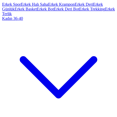
Erkek Spor
Erkek Halı Saha
Erkek Krampon
Erkek Deri
Erkek
Günlük
Erkek Basket
Erkek Bot
Erkek Deri Bot
Erkek Trekking
Erkek
Terlik
Kadın 36-40