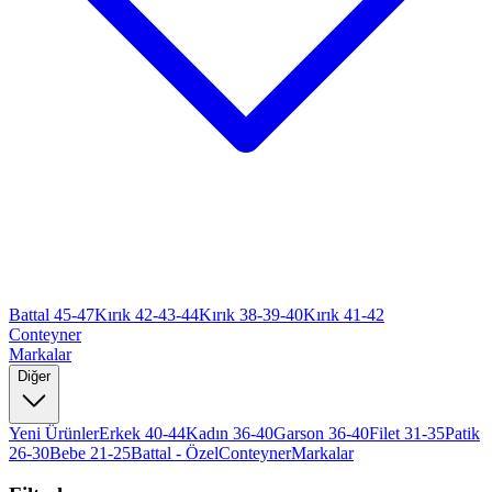
Battal 45-47
Kırık 42-43-44
Kırık 38-39-40
Kırık 41-42
Conteyner
Markalar
Diğer
Yeni Ürünler
Erkek 40-44
Kadın 36-40
Garson 36-40
Filet 31-35
Patik
26-30
Bebe 21-25
Battal - Özel
Conteyner
Markalar