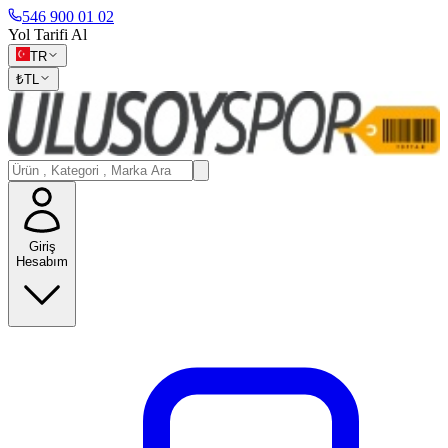
546 900 01 02
Yol Tarifi Al
TR
₺
TL
Giriş
Hesabım