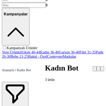
₺
Kampanyalar
Kampanyalı Ürünler
Yeni Ürünler
Erkek 40-44
Kadın 36-40
Garson 36-40
Filet 31-35
Patik
26-30
Bebe 21-25
Battal - Özel
Conteyner
Markalar
Kadın Bot
Anasayfa
/
Kadın Bot
3
ürün