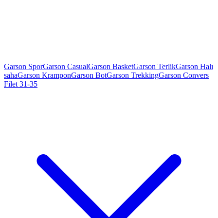
Garson Spor
Garson Casual
Garson Basket
Garson Terlik
Garson Halı
saha
Garson Krampon
Garson Bot
Garson Trekking
Garson Convers
Filet 31-35