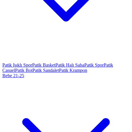
Patik Işıklı Spor
Patik Basket
Patik Halı Saha
Patik Spor
Patik
Casuel
Patik Bot
Patik Sandalet
Patik Krampon
Bebe 21-25