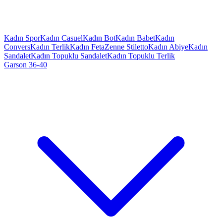
Kadın Spor
Kadın Casuel
Kadın Bot
Kadın Babet
Kadın
Convers
Kadın Terlik
Kadın Feta
Zenne Stiletto
Kadın Abiye
Kadın
Sandalet
Kadın Topuklu Sandalet
Kadın Topuklu Terlik
Garson 36-40