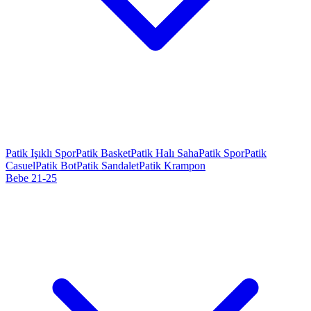
Patik Işıklı Spor
Patik Basket
Patik Halı Saha
Patik Spor
Patik
Casuel
Patik Bot
Patik Sandalet
Patik Krampon
Bebe 21-25