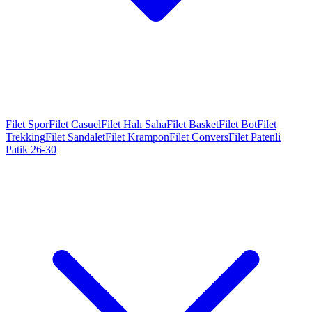
Filet Spor
Filet Casuel
Filet Halı Saha
Filet Basket
Filet Bot
Filet
Trekking
Filet Sandalet
Filet Krampon
Filet Convers
Filet Patenli
Patik 26-30