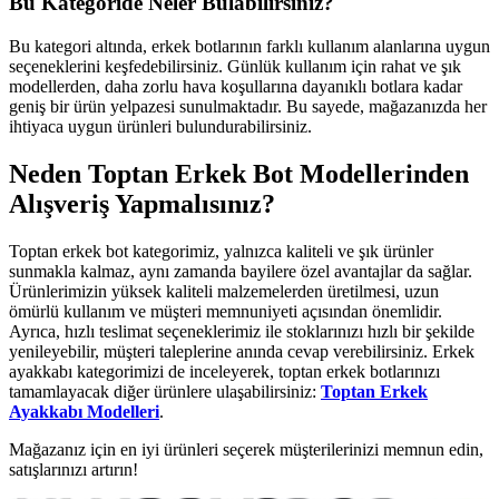
Bu Kategoride Neler Bulabilirsiniz?
Bu kategori altında, erkek botlarının farklı kullanım alanlarına uygun
seçeneklerini keşfedebilirsiniz. Günlük kullanım için rahat ve şık
modellerden, daha zorlu hava koşullarına dayanıklı botlara kadar
geniş bir ürün yelpazesi sunulmaktadır. Bu sayede, mağazanızda her
ihtiyaca uygun ürünleri bulundurabilirsiniz.
Neden Toptan Erkek Bot Modellerinden
Alışveriş Yapmalısınız?
Toptan erkek bot kategorimiz, yalnızca kaliteli ve şık ürünler
sunmakla kalmaz, aynı zamanda bayilere özel avantajlar da sağlar.
Ürünlerimizin yüksek kaliteli malzemelerden üretilmesi, uzun
ömürlü kullanım ve müşteri memnuniyeti açısından önemlidir.
Ayrıca, hızlı teslimat seçeneklerimiz ile stoklarınızı hızlı bir şekilde
yenileyebilir, müşteri taleplerine anında cevap verebilirsiniz. Erkek
ayakkabı kategorimizi de inceleyerek, toptan erkek botlarınızı
tamamlayacak diğer ürünlere ulaşabilirsiniz:
Toptan Erkek
Ayakkabı Modelleri
.
Mağazanız için en iyi ürünleri seçerek müşterilerinizi memnun edin,
satışlarınızı artırın!