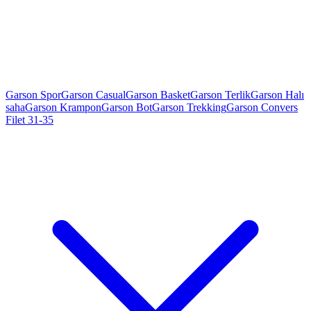
Garson Spor
Garson Casual
Garson Basket
Garson Terlik
Garson Halı
saha
Garson Krampon
Garson Bot
Garson Trekking
Garson Convers
Filet 31-35