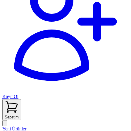
Kayıt Ol
Sepetim
Yeni Ürünler