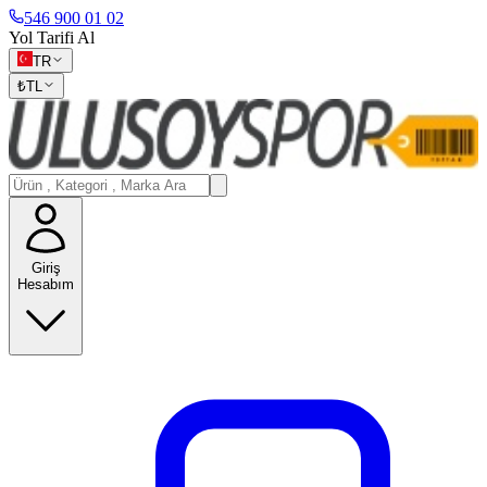
546 900 01 02
Yol Tarifi Al
TR
₺
TL
Giriş
Hesabım