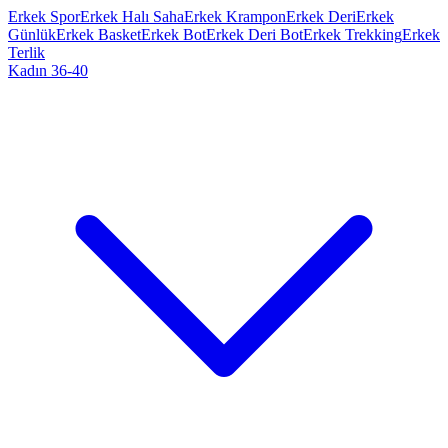
Erkek Spor
Erkek Halı Saha
Erkek Krampon
Erkek Deri
Erkek
Günlük
Erkek Basket
Erkek Bot
Erkek Deri Bot
Erkek Trekking
Erkek
Terlik
Kadın 36-40