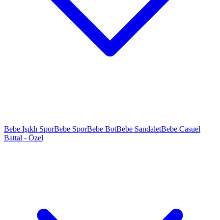
Bebe Işıklı Spor
Bebe Spor
Bebe Bot
Bebe Sandalet
Bebe Casuel
Battal - Özel