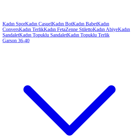
Kadın Spor
Kadın Casuel
Kadın Bot
Kadın Babet
Kadın
Convers
Kadın Terlik
Kadın Feta
Zenne Stiletto
Kadın Abiye
Kadın
Sandalet
Kadın Topuklu Sandalet
Kadın Topuklu Terlik
Garson 36-40