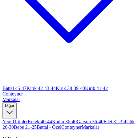
Battal 45-47
Kırık 42-43-44
Kırık 38-39-40
Kırık 41-42
Conteyner
Markalar
Diğer
Yeni Ürünler
Erkek 40-44
Kadın 36-40
Garson 36-40
Filet 31-35
Patik
26-30
Bebe 21-25
Battal - Özel
Conteyner
Markalar