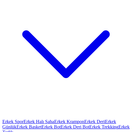
Erkek Spor
Erkek Halı Saha
Erkek Krampon
Erkek Deri
Erkek
Günlük
Erkek Basket
Erkek Bot
Erkek Deri Bot
Erkek Trekking
Erkek