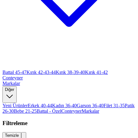
Battal 45-47
Kırık 42-43-44
Kırık 38-39-40
Kırık 41-42
Conteyner
Markalar
Diğer
Yeni Ürünler
Erkek 40-44
Kadın 36-40
Garson 36-40
Filet 31-35
Patik
26-30
Bebe 21-25
Battal - Özel
Conteyner
Markalar
Filtreleme
Temizle