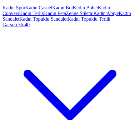
Kadın Spor
Kadın Casuel
Kadın Bot
Kadın Babet
Kadın
Convers
Kadın Terlik
Kadın Feta
Zenne Stiletto
Kadın Abiye
Kadın
Sandalet
Kadın Topuklu Sandalet
Kadın Topuklu Terlik
Garson 36-40