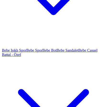
Bebe Işıklı Spor
Bebe Spor
Bebe Bot
Bebe Sandalet
Bebe Casuel
Battal - Özel