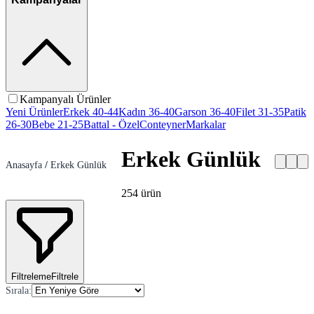
Kampanyalı Ürünler
Yeni Ürünler
Erkek 40-44
Kadın 36-40
Garson 36-40
Filet 31-35
Patik
26-30
Bebe 21-25
Battal - Özel
Conteyner
Markalar
Erkek Günlük
Anasayfa
/
Erkek Günlük
254
ürün
Filtreleme
Filtrele
Sırala
: