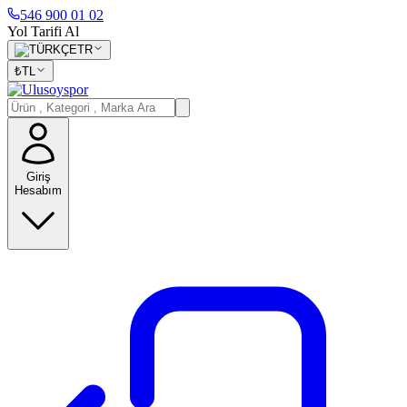
546 900 01 02
Yol Tarifi Al
TR
₺
TL
Giriş
Hesabım