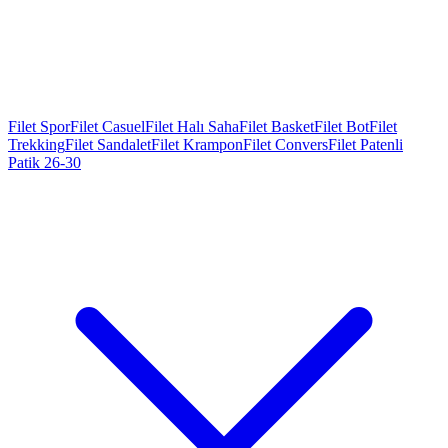
Filet Spor
Filet Casuel
Filet Halı Saha
Filet Basket
Filet Bot
Filet
Trekking
Filet Sandalet
Filet Krampon
Filet Convers
Filet Patenli
Patik 26-30