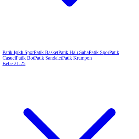
Patik Işıklı Spor
Patik Basket
Patik Halı Saha
Patik Spor
Patik
Casuel
Patik Bot
Patik Sandalet
Patik Krampon
Bebe 21-25