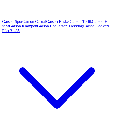
Garson Spor
Garson Casual
Garson Basket
Garson Terlik
Garson Halı
saha
Garson Krampon
Garson Bot
Garson Trekking
Garson Convers
Filet 31-35