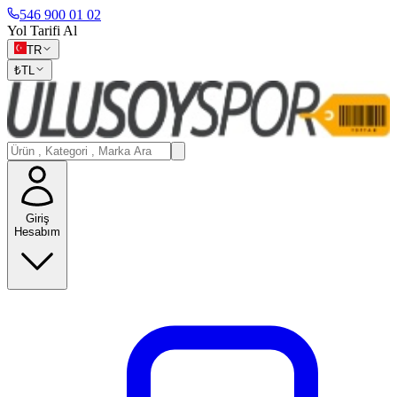
546 900 01 02
Yol Tarifi Al
TR
₺
TL
Giriş
Hesabım