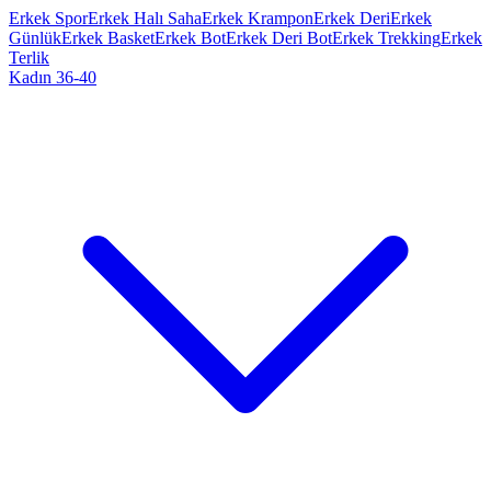
Erkek Spor
Erkek Halı Saha
Erkek Krampon
Erkek Deri
Erkek
Günlük
Erkek Basket
Erkek Bot
Erkek Deri Bot
Erkek Trekking
Erkek
Terlik
Kadın 36-40