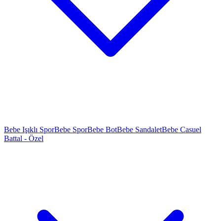
Bebe Işıklı Spor
Bebe Spor
Bebe Bot
Bebe Sandalet
Bebe Casuel
Battal - Özel