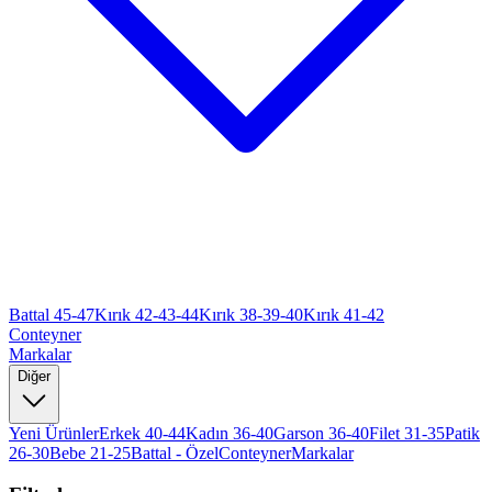
Battal 45-47
Kırık 42-43-44
Kırık 38-39-40
Kırık 41-42
Conteyner
Markalar
Diğer
Yeni Ürünler
Erkek 40-44
Kadın 36-40
Garson 36-40
Filet 31-35
Patik
26-30
Bebe 21-25
Battal - Özel
Conteyner
Markalar