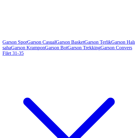
Garson Spor
Garson Casual
Garson Basket
Garson Terlik
Garson Halı
saha
Garson Krampon
Garson Bot
Garson Trekking
Garson Convers
Filet 31-35