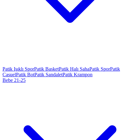
Patik Işıklı Spor
Patik Basket
Patik Halı Saha
Patik Spor
Patik
Casuel
Patik Bot
Patik Sandalet
Patik Krampon
Bebe 21-25