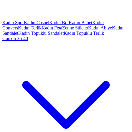
Kadın Spor
Kadın Casuel
Kadın Bot
Kadın Babet
Kadın
Convers
Kadın Terlik
Kadın Feta
Zenne Stiletto
Kadın Abiye
Kadın
Sandalet
Kadın Topuklu Sandalet
Kadın Topuklu Terlik
Garson 36-40