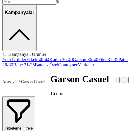
₺
Kampanyalar
Kampanyalı Ürünler
Yeni Ürünler
Erkek 40-44
Kadın 36-40
Garson 36-40
Filet 31-35
Patik
26-30
Bebe 21-25
Battal - Özel
Conteyner
Markalar
Garson Casuel
Anasayfa
/
Garson Casuel
16
ürün
Filtreleme
Filtrele