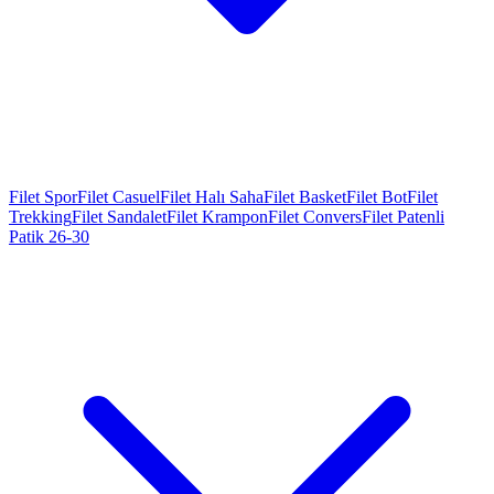
Filet Spor
Filet Casuel
Filet Halı Saha
Filet Basket
Filet Bot
Filet
Trekking
Filet Sandalet
Filet Krampon
Filet Convers
Filet Patenli
Patik 26-30