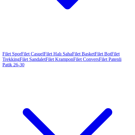
Filet Spor
Filet Casuel
Filet Halı Saha
Filet Basket
Filet Bot
Filet
Trekking
Filet Sandalet
Filet Krampon
Filet Convers
Filet Patenli
Patik 26-30