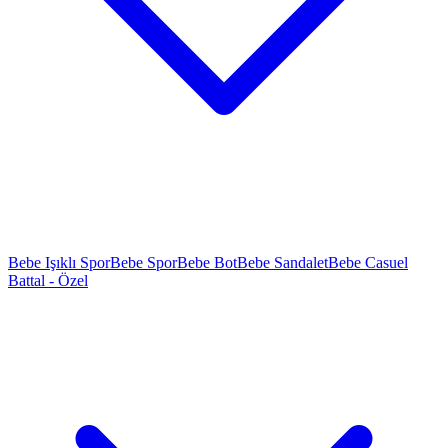
Bebe Işıklı Spor
Bebe Spor
Bebe Bot
Bebe Sandalet
Bebe Casuel
Battal - Özel