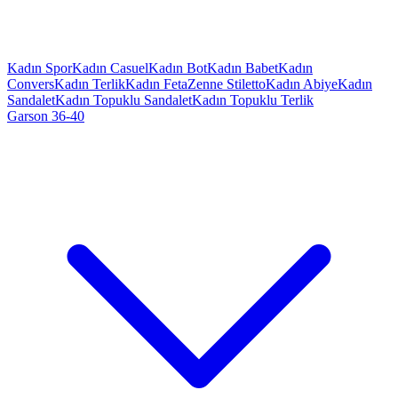
Kadın Spor
Kadın Casuel
Kadın Bot
Kadın Babet
Kadın
Convers
Kadın Terlik
Kadın Feta
Zenne Stiletto
Kadın Abiye
Kadın
Sandalet
Kadın Topuklu Sandalet
Kadın Topuklu Terlik
Garson 36-40