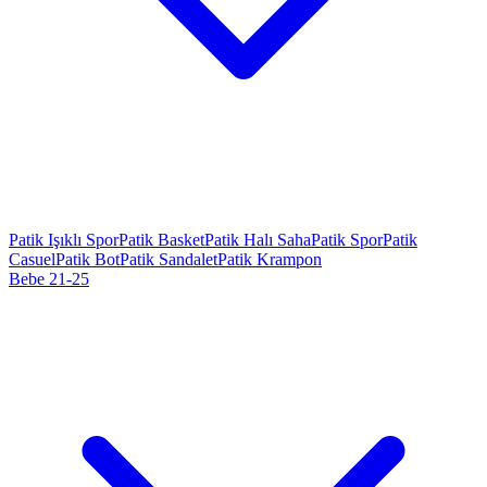
Patik Işıklı Spor
Patik Basket
Patik Halı Saha
Patik Spor
Patik
Casuel
Patik Bot
Patik Sandalet
Patik Krampon
Bebe 21-25