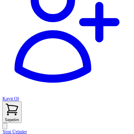
Kayıt Ol
Sepetim
Yeni Ürünler