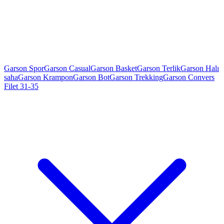
Garson Spor
Garson Casual
Garson Basket
Garson Terlik
Garson Halı
saha
Garson Krampon
Garson Bot
Garson Trekking
Garson Convers
Filet 31-35