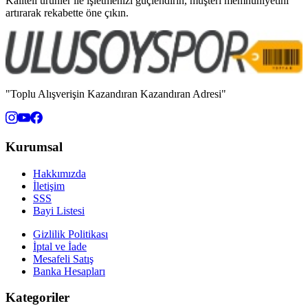
Kaliteli ürünler ile işletmenizi güçlendirin, müşteri memnuniyetini
artırarak rekabette öne çıkın.
"Toplu Alışverişin Kazandıran Kazandıran Adresi"
Kurumsal
Hakkımızda
İletişim
SSS
Bayi Listesi
Gizlilik Politikası
İptal ve İade
Mesafeli Satış
Banka Hesapları
Kategoriler