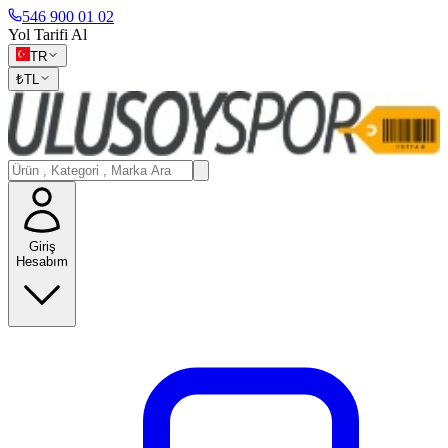
546 900 01 02
Yol Tarifi Al
TR
₺
TL
Giriş
Hesabım