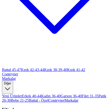
Battal 45-47
Kırık 42-43-44
Kırık 38-39-40
Kırık 41-42
Conteyner
Markalar
Diğer
Yeni Ürünler
Erkek 40-44
Kadın 36-40
Garson 36-40
Filet 31-35
Patik
26-30
Bebe 21-25
Battal - Özel
Conteyner
Markalar