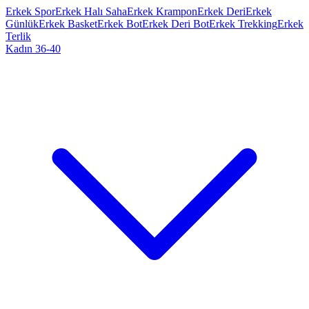
Erkek Spor
Erkek Halı Saha
Erkek Krampon
Erkek Deri
Erkek
Günlük
Erkek Basket
Erkek Bot
Erkek Deri Bot
Erkek Trekking
Erkek
Terlik
Kadın 36-40