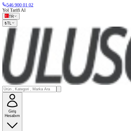
546 900 01 02
Yol Tarifi Al
TR
₺
TL
Giriş
Hesabım