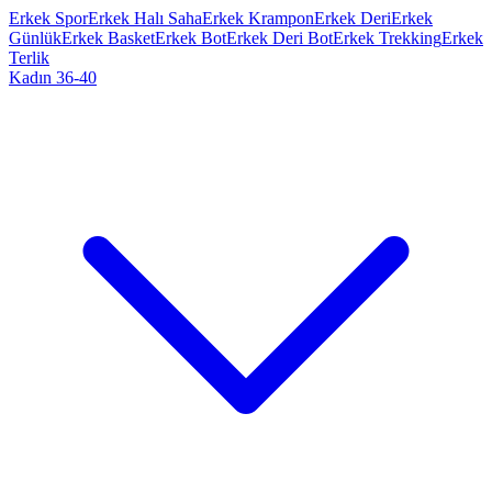
Erkek Spor
Erkek Halı Saha
Erkek Krampon
Erkek Deri
Erkek
Günlük
Erkek Basket
Erkek Bot
Erkek Deri Bot
Erkek Trekking
Erkek
Terlik
Kadın 36-40