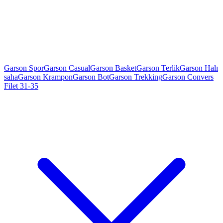
Garson Spor
Garson Casual
Garson Basket
Garson Terlik
Garson Halı
saha
Garson Krampon
Garson Bot
Garson Trekking
Garson Convers
Filet 31-35