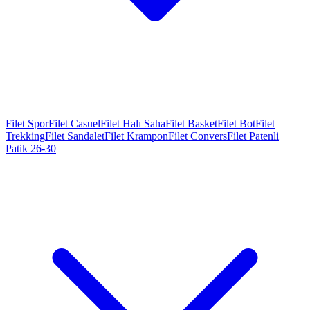
Filet Spor
Filet Casuel
Filet Halı Saha
Filet Basket
Filet Bot
Filet
Trekking
Filet Sandalet
Filet Krampon
Filet Convers
Filet Patenli
Patik 26-30