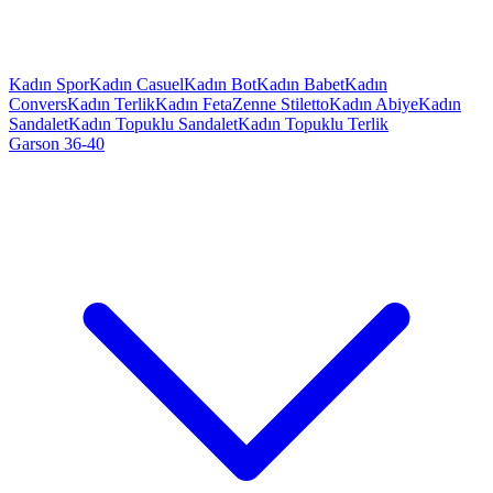
Kadın Spor
Kadın Casuel
Kadın Bot
Kadın Babet
Kadın
Convers
Kadın Terlik
Kadın Feta
Zenne Stiletto
Kadın Abiye
Kadın
Sandalet
Kadın Topuklu Sandalet
Kadın Topuklu Terlik
Garson 36-40