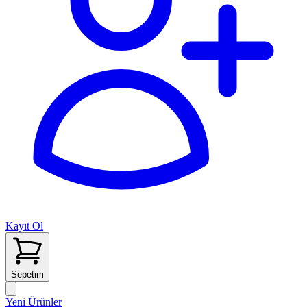
Kayıt Ol
Sepetim
Yeni Ürünler