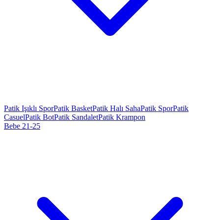
Patik Işıklı Spor
Patik Basket
Patik Halı Saha
Patik Spor
Patik
Casuel
Patik Bot
Patik Sandalet
Patik Krampon
Bebe 21-25