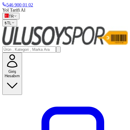
546 900 01 02
Yol Tarifi Al
TR
₺
TL
Giriş
Hesabım