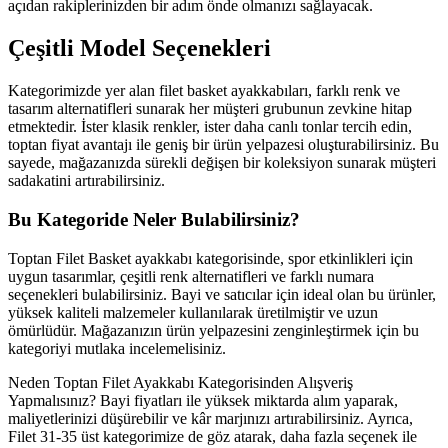
açıdan rakiplerinizden bir adım önde olmanızı sağlayacak.
Çeşitli Model Seçenekleri
Kategorimizde yer alan filet basket ayakkabıları, farklı renk ve
tasarım alternatifleri sunarak her müşteri grubunun zevkine hitap
etmektedir. İster klasik renkler, ister daha canlı tonlar tercih edin,
toptan fiyat avantajı ile geniş bir ürün yelpazesi oluşturabilirsiniz. Bu
sayede, mağazanızda sürekli değişen bir koleksiyon sunarak müşteri
sadakatini artırabilirsiniz.
Bu Kategoride Neler Bulabilirsiniz?
Toptan Filet Basket ayakkabı kategorisinde, spor etkinlikleri için
uygun tasarımlar, çeşitli renk alternatifleri ve farklı numara
seçenekleri bulabilirsiniz. Bayi ve satıcılar için ideal olan bu ürünler,
yüksek kaliteli malzemeler kullanılarak üretilmiştir ve uzun
ömürlüdür. Mağazanızın ürün yelpazesini zenginleştirmek için bu
kategoriyi mutlaka incelemelisiniz.
Neden Toptan Filet Ayakkabı Kategorisinden Alışveriş
Yapmalısınız? Bayi fiyatları ile yüksek miktarda alım yaparak,
maliyetlerinizi düşürebilir ve kâr marjınızı artırabilirsiniz. Ayrıca,
Filet 31-35 üst kategorimize de göz atarak, daha fazla seçenek ile