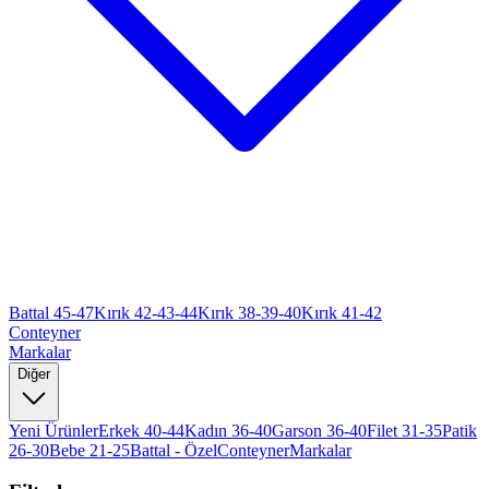
Battal 45-47
Kırık 42-43-44
Kırık 38-39-40
Kırık 41-42
Conteyner
Markalar
Diğer
Yeni Ürünler
Erkek 40-44
Kadın 36-40
Garson 36-40
Filet 31-35
Patik
26-30
Bebe 21-25
Battal - Özel
Conteyner
Markalar