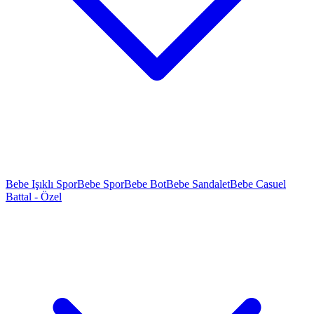
Bebe Işıklı Spor
Bebe Spor
Bebe Bot
Bebe Sandalet
Bebe Casuel
Battal - Özel