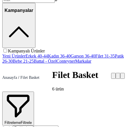
Kampanyalar
Kampanyalı Ürünler
Yeni Ürünler
Erkek 40-44
Kadın 36-40
Garson 36-40
Filet 31-35
Patik
26-30
Bebe 21-25
Battal - Özel
Conteyner
Markalar
Filet Basket
Anasayfa
/
Filet Basket
6
ürün
Filtreleme
Filtrele