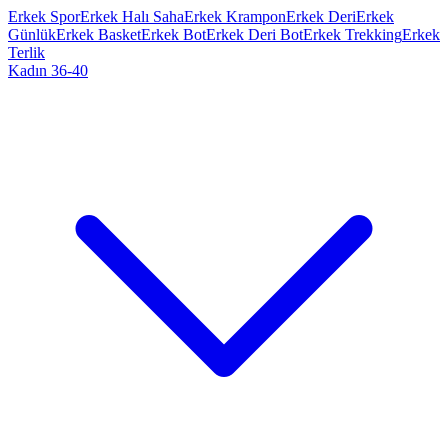
Erkek Spor
Erkek Halı Saha
Erkek Krampon
Erkek Deri
Erkek
Günlük
Erkek Basket
Erkek Bot
Erkek Deri Bot
Erkek Trekking
Erkek
Terlik
Kadın 36-40