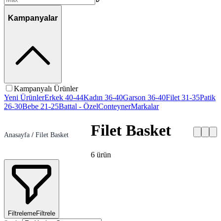
Kampanyalar
Kampanyalı Ürünler
Yeni Ürünler
Erkek 40-44
Kadın 36-40
Garson 36-40
Filet 31-35
Patik
26-30
Bebe 21-25
Battal - Özel
Conteyner
Markalar
Filet Basket
Anasayfa
/
Filet Basket
6
ürün
Filtreleme
Filtrele