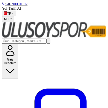
546 900 01 02
Yol Tarifi Al
TR
₺
TL
Giriş
Hesabım