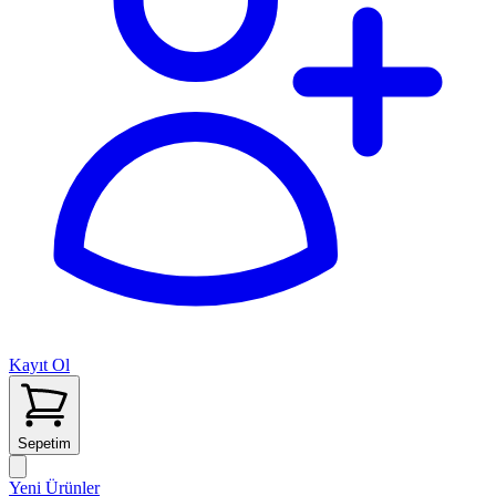
Kayıt Ol
Sepetim
Yeni Ürünler