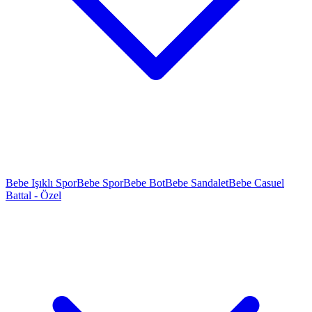
Bebe Işıklı Spor
Bebe Spor
Bebe Bot
Bebe Sandalet
Bebe Casuel
Battal - Özel