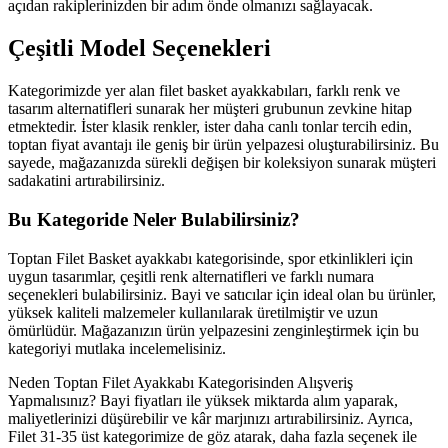
açıdan rakiplerinizden bir adım önde olmanızı sağlayacak.
Çeşitli Model Seçenekleri
Kategorimizde yer alan filet basket ayakkabıları, farklı renk ve
tasarım alternatifleri sunarak her müşteri grubunun zevkine hitap
etmektedir. İster klasik renkler, ister daha canlı tonlar tercih edin,
toptan fiyat avantajı ile geniş bir ürün yelpazesi oluşturabilirsiniz. Bu
sayede, mağazanızda sürekli değişen bir koleksiyon sunarak müşteri
sadakatini artırabilirsiniz.
Bu Kategoride Neler Bulabilirsiniz?
Toptan Filet Basket ayakkabı kategorisinde, spor etkinlikleri için
uygun tasarımlar, çeşitli renk alternatifleri ve farklı numara
seçenekleri bulabilirsiniz. Bayi ve satıcılar için ideal olan bu ürünler,
yüksek kaliteli malzemeler kullanılarak üretilmiştir ve uzun
ömürlüdür. Mağazanızın ürün yelpazesini zenginleştirmek için bu
kategoriyi mutlaka incelemelisiniz.
Neden Toptan Filet Ayakkabı Kategorisinden Alışveriş
Yapmalısınız? Bayi fiyatları ile yüksek miktarda alım yaparak,
maliyetlerinizi düşürebilir ve kâr marjınızı artırabilirsiniz. Ayrıca,
Filet 31-35 üst kategorimize de göz atarak, daha fazla seçenek ile