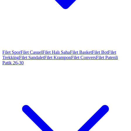
Filet Spor
Filet Casuel
Filet Halı Saha
Filet Basket
Filet Bot
Filet
Trekking
Filet Sandalet
Filet Krampon
Filet Convers
Filet Patenli
Patik 26-30