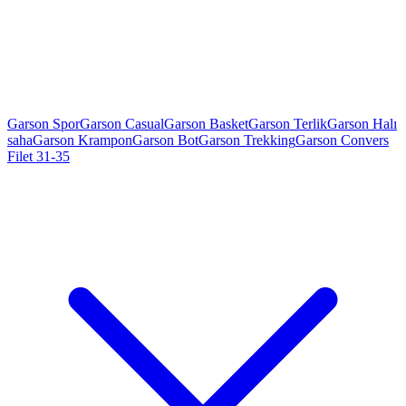
Garson Spor
Garson Casual
Garson Basket
Garson Terlik
Garson Halı
saha
Garson Krampon
Garson Bot
Garson Trekking
Garson Convers
Filet 31-35