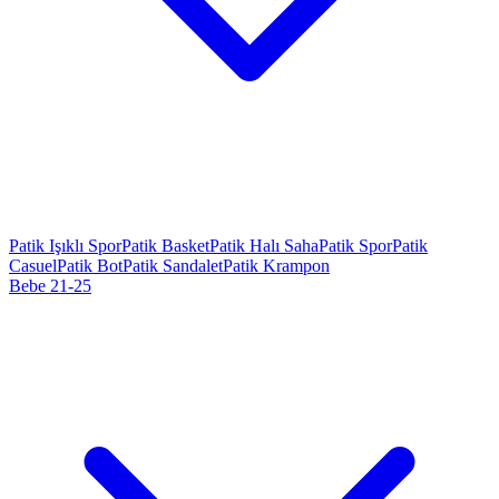
Patik Işıklı Spor
Patik Basket
Patik Halı Saha
Patik Spor
Patik
Casuel
Patik Bot
Patik Sandalet
Patik Krampon
Bebe 21-25