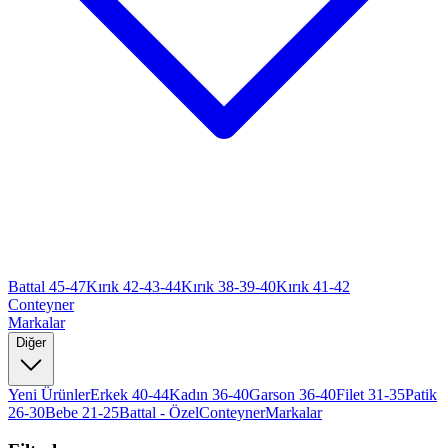
Battal 45-47
Kırık 42-43-44
Kırık 38-39-40
Kırık 41-42
Conteyner
Markalar
Diğer
Yeni Ürünler
Erkek 40-44
Kadın 36-40
Garson 36-40
Filet 31-35
Patik
26-30
Bebe 21-25
Battal - Özel
Conteyner
Markalar