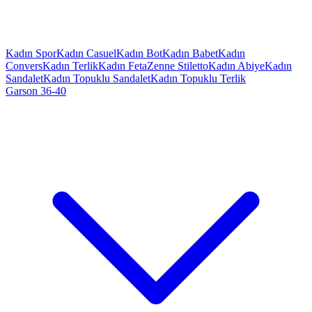
Kadın Spor
Kadın Casuel
Kadın Bot
Kadın Babet
Kadın
Convers
Kadın Terlik
Kadın Feta
Zenne Stiletto
Kadın Abiye
Kadın
Sandalet
Kadın Topuklu Sandalet
Kadın Topuklu Terlik
Garson 36-40