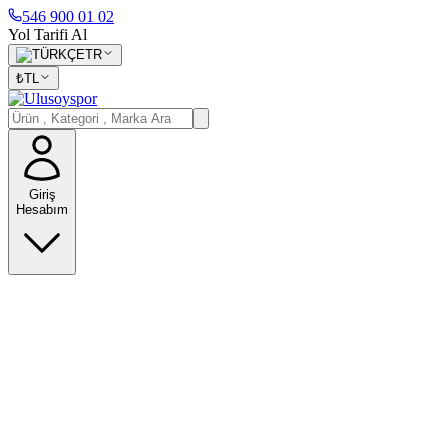
546 900 01 02
Yol Tarifi Al
TR
₺
TL
Giriş
Hesabım