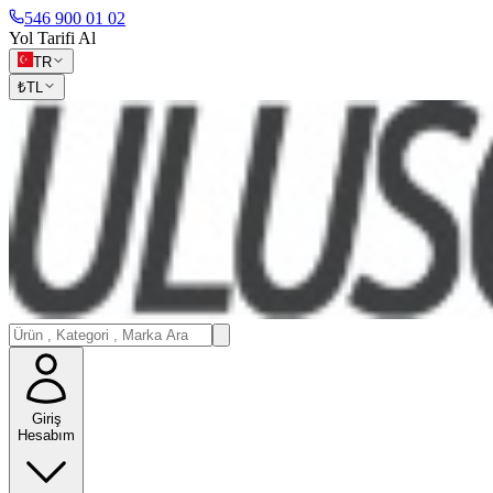
546 900 01 02
Yol Tarifi Al
TR
₺
TL
Giriş
Hesabım