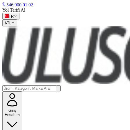
546 900 01 02
Yol Tarifi Al
TR
₺
TL
Giriş
Hesabım