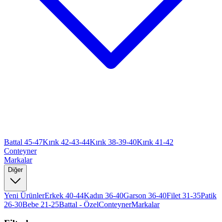
Battal 45-47
Kırık 42-43-44
Kırık 38-39-40
Kırık 41-42
Conteyner
Markalar
Diğer
Yeni Ürünler
Erkek 40-44
Kadın 36-40
Garson 36-40
Filet 31-35
Patik
26-30
Bebe 21-25
Battal - Özel
Conteyner
Markalar