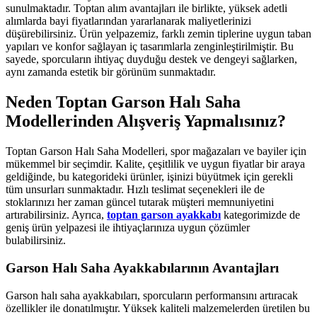
sunulmaktadır. Toptan alım avantajları ile birlikte, yüksek adetli
alımlarda bayi fiyatlarından yararlanarak maliyetlerinizi
düşürebilirsiniz. Ürün yelpazemiz, farklı zemin tiplerine uygun taban
yapıları ve konfor sağlayan iç tasarımlarla zenginleştirilmiştir. Bu
sayede, sporcuların ihtiyaç duyduğu destek ve dengeyi sağlarken,
aynı zamanda estetik bir görünüm sunmaktadır.
Neden Toptan Garson Halı Saha
Modellerinden Alışveriş Yapmalısınız?
Toptan Garson Halı Saha Modelleri, spor mağazaları ve bayiler için
mükemmel bir seçimdir. Kalite, çeşitlilik ve uygun fiyatlar bir araya
geldiğinde, bu kategorideki ürünler, işinizi büyütmek için gerekli
tüm unsurları sunmaktadır. Hızlı teslimat seçenekleri ile de
stoklarınızı her zaman güncel tutarak müşteri memnuniyetini
artırabilirsiniz. Ayrıca,
toptan garson ayakkabı
kategorimizde de
geniş ürün yelpazesi ile ihtiyaçlarınıza uygun çözümler
bulabilirsiniz.
Garson Halı Saha Ayakkabılarının Avantajları
Garson halı saha ayakkabıları, sporcuların performansını artıracak
özellikler ile donatılmıştır. Yüksek kaliteli malzemelerden üretilen bu