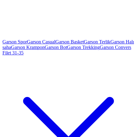
Garson Spor
Garson Casual
Garson Basket
Garson Terlik
Garson Halı
saha
Garson Krampon
Garson Bot
Garson Trekking
Garson Convers
Filet 31-35