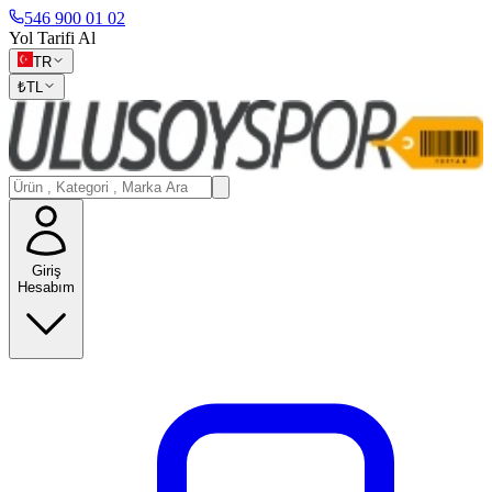
546 900 01 02
Yol Tarifi Al
TR
₺
TL
Giriş
Hesabım