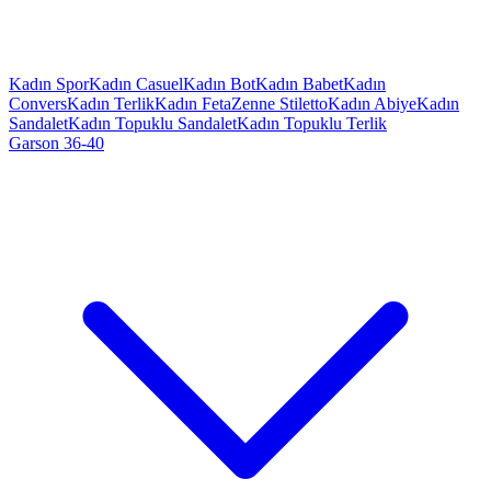
Kadın Spor
Kadın Casuel
Kadın Bot
Kadın Babet
Kadın
Convers
Kadın Terlik
Kadın Feta
Zenne Stiletto
Kadın Abiye
Kadın
Sandalet
Kadın Topuklu Sandalet
Kadın Topuklu Terlik
Garson 36-40