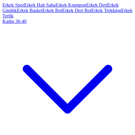
Erkek Spor
Erkek Halı Saha
Erkek Krampon
Erkek Deri
Erkek
Günlük
Erkek Basket
Erkek Bot
Erkek Deri Bot
Erkek Trekking
Erkek
Terlik
Kadın 36-40