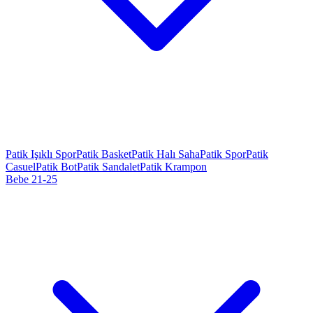
Patik Işıklı Spor
Patik Basket
Patik Halı Saha
Patik Spor
Patik
Casuel
Patik Bot
Patik Sandalet
Patik Krampon
Bebe 21-25