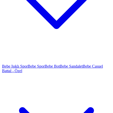
Bebe Işıklı Spor
Bebe Spor
Bebe Bot
Bebe Sandalet
Bebe Casuel
Battal - Özel