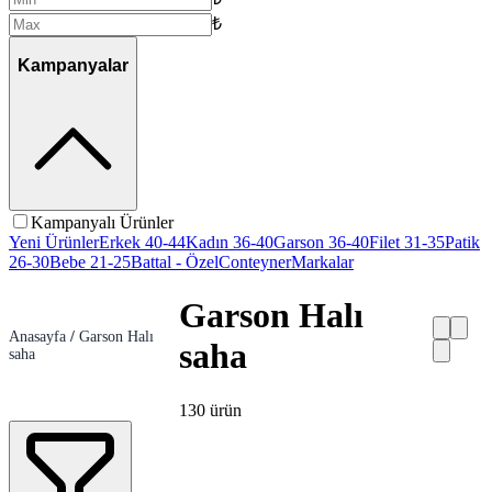
₺
Kampanyalar
Kampanyalı Ürünler
Yeni Ürünler
Erkek 40-44
Kadın 36-40
Garson 36-40
Filet 31-35
Patik
26-30
Bebe 21-25
Battal - Özel
Conteyner
Markalar
Garson Halı
Anasayfa
/
Garson Halı
saha
saha
130
ürün