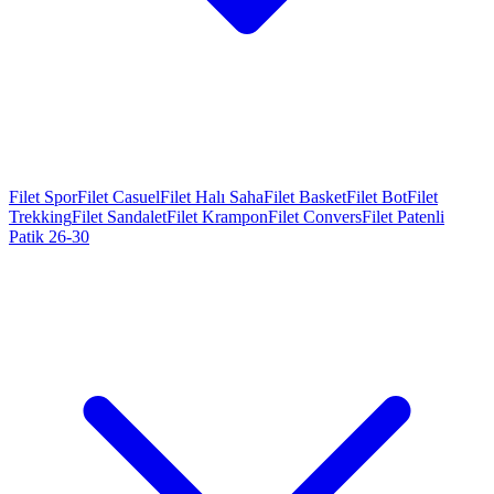
Filet Spor
Filet Casuel
Filet Halı Saha
Filet Basket
Filet Bot
Filet
Trekking
Filet Sandalet
Filet Krampon
Filet Convers
Filet Patenli
Patik 26-30