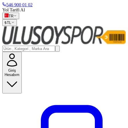
546 900 01 02
Yol Tarifi Al
TR
₺
TL
Giriş
Hesabım