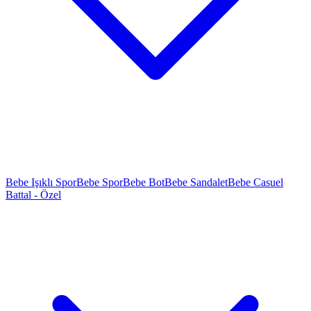
Bebe Işıklı Spor
Bebe Spor
Bebe Bot
Bebe Sandalet
Bebe Casuel
Battal - Özel