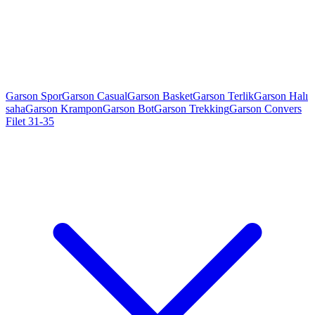
Garson Spor
Garson Casual
Garson Basket
Garson Terlik
Garson Halı
saha
Garson Krampon
Garson Bot
Garson Trekking
Garson Convers
Filet 31-35