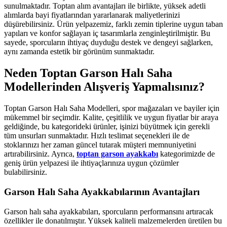
sunulmaktadır. Toptan alım avantajları ile birlikte, yüksek adetli
alımlarda bayi fiyatlarından yararlanarak maliyetlerinizi
düşürebilirsiniz. Ürün yelpazemiz, farklı zemin tiplerine uygun taban
yapıları ve konfor sağlayan iç tasarımlarla zenginleştirilmiştir. Bu
sayede, sporcuların ihtiyaç duyduğu destek ve dengeyi sağlarken,
aynı zamanda estetik bir görünüm sunmaktadır.
Neden Toptan Garson Halı Saha
Modellerinden Alışveriş Yapmalısınız?
Toptan Garson Halı Saha Modelleri, spor mağazaları ve bayiler için
mükemmel bir seçimdir. Kalite, çeşitlilik ve uygun fiyatlar bir araya
geldiğinde, bu kategorideki ürünler, işinizi büyütmek için gerekli
tüm unsurları sunmaktadır. Hızlı teslimat seçenekleri ile de
stoklarınızı her zaman güncel tutarak müşteri memnuniyetini
artırabilirsiniz. Ayrıca,
toptan garson ayakkabı
kategorimizde de
geniş ürün yelpazesi ile ihtiyaçlarınıza uygun çözümler
bulabilirsiniz.
Garson Halı Saha Ayakkabılarının Avantajları
Garson halı saha ayakkabıları, sporcuların performansını artıracak
özellikler ile donatılmıştır. Yüksek kaliteli malzemelerden üretilen bu