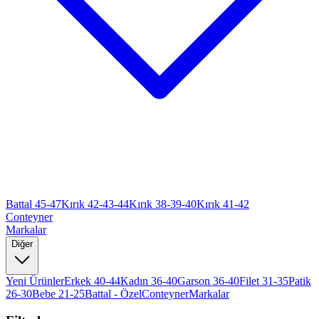
Battal 45-47
Kırık 42-43-44
Kırık 38-39-40
Kırık 41-42
Conteyner
Markalar
Diğer
Yeni Ürünler
Erkek 40-44
Kadın 36-40
Garson 36-40
Filet 31-35
Patik
26-30
Bebe 21-25
Battal - Özel
Conteyner
Markalar