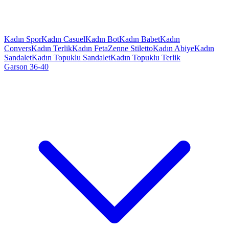
Kadın Spor
Kadın Casuel
Kadın Bot
Kadın Babet
Kadın
Convers
Kadın Terlik
Kadın Feta
Zenne Stiletto
Kadın Abiye
Kadın
Sandalet
Kadın Topuklu Sandalet
Kadın Topuklu Terlik
Garson 36-40