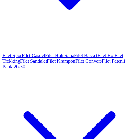
Filet Spor
Filet Casuel
Filet Halı Saha
Filet Basket
Filet Bot
Filet
Trekking
Filet Sandalet
Filet Krampon
Filet Convers
Filet Patenli
Patik 26-30