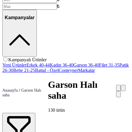
₺
Kampanyalar
Kampanyalı Ürünler
Yeni Ürünler
Erkek 40-44
Kadın 36-40
Garson 36-40
Filet 31-35
Patik
26-30
Bebe 21-25
Battal - Özel
Conteyner
Markalar
Garson Halı
Anasayfa
/
Garson Halı
saha
saha
130
ürün