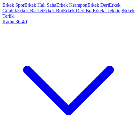
Erkek Spor
Erkek Halı Saha
Erkek Krampon
Erkek Deri
Erkek
Günlük
Erkek Basket
Erkek Bot
Erkek Deri Bot
Erkek Trekking
Erkek
Terlik
Kadın 36-40