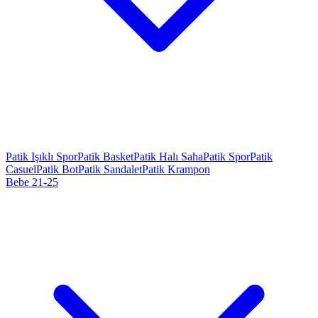
Patik Işıklı Spor
Patik Basket
Patik Halı Saha
Patik Spor
Patik
Casuel
Patik Bot
Patik Sandalet
Patik Krampon
Bebe 21-25