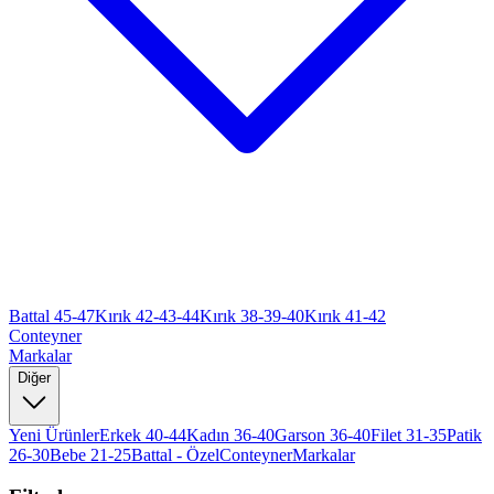
Battal 45-47
Kırık 42-43-44
Kırık 38-39-40
Kırık 41-42
Conteyner
Markalar
Diğer
Yeni Ürünler
Erkek 40-44
Kadın 36-40
Garson 36-40
Filet 31-35
Patik
26-30
Bebe 21-25
Battal - Özel
Conteyner
Markalar