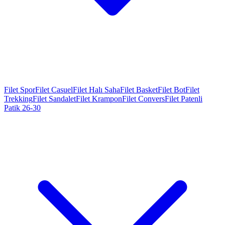
Filet Spor
Filet Casuel
Filet Halı Saha
Filet Basket
Filet Bot
Filet
Trekking
Filet Sandalet
Filet Krampon
Filet Convers
Filet Patenli
Patik 26-30