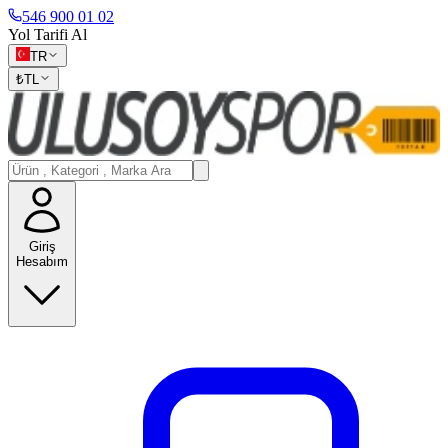
546 900 01 02
Yol Tarifi Al
TR
₺
TL
Giriş
Hesabım