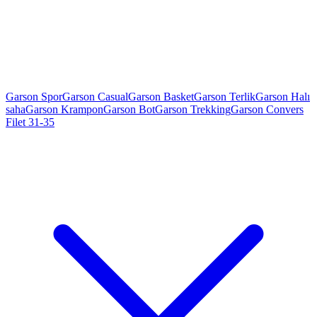
Garson Spor
Garson Casual
Garson Basket
Garson Terlik
Garson Halı
saha
Garson Krampon
Garson Bot
Garson Trekking
Garson Convers
Filet 31-35