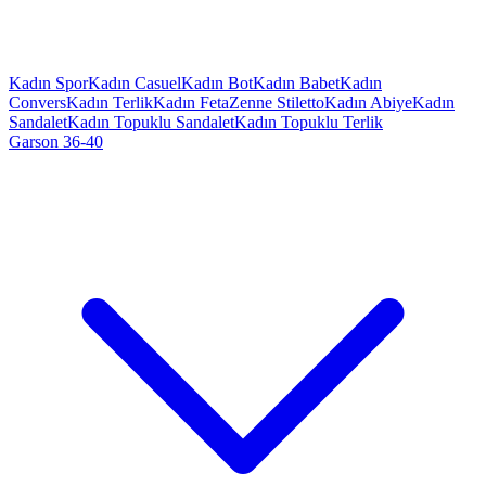
Kadın Spor
Kadın Casuel
Kadın Bot
Kadın Babet
Kadın
Convers
Kadın Terlik
Kadın Feta
Zenne Stiletto
Kadın Abiye
Kadın
Sandalet
Kadın Topuklu Sandalet
Kadın Topuklu Terlik
Garson 36-40