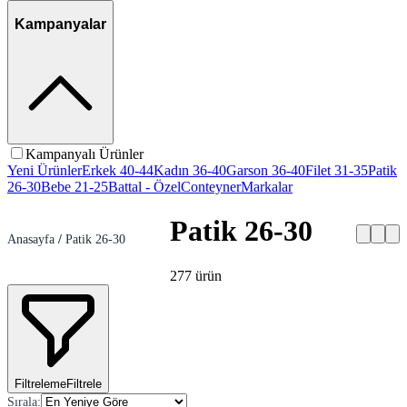
Kampanyalar
Kampanyalı Ürünler
Yeni Ürünler
Erkek 40-44
Kadın 36-40
Garson 36-40
Filet 31-35
Patik
26-30
Bebe 21-25
Battal - Özel
Conteyner
Markalar
Patik 26-30
Anasayfa
/
Patik 26-30
277
ürün
Filtreleme
Filtrele
Sırala
: