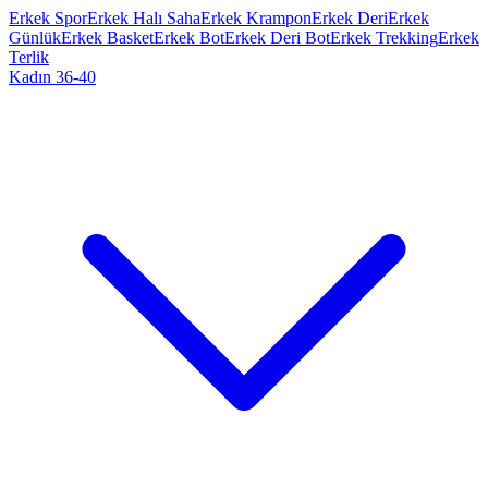
Erkek Spor
Erkek Halı Saha
Erkek Krampon
Erkek Deri
Erkek
Günlük
Erkek Basket
Erkek Bot
Erkek Deri Bot
Erkek Trekking
Erkek
Terlik
Kadın 36-40