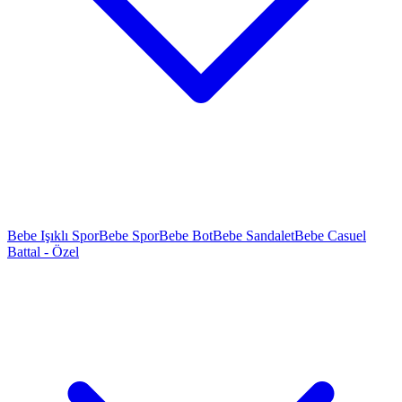
Bebe Işıklı Spor
Bebe Spor
Bebe Bot
Bebe Sandalet
Bebe Casuel
Battal - Özel