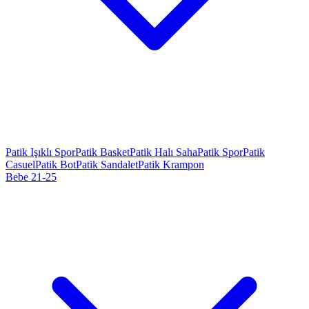
Patik Işıklı Spor
Patik Basket
Patik Halı Saha
Patik Spor
Patik
Casuel
Patik Bot
Patik Sandalet
Patik Krampon
Bebe 21-25