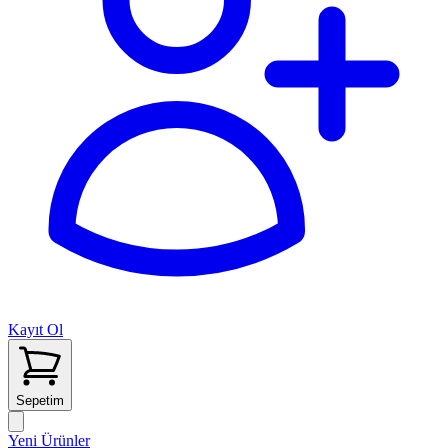
Kayıt Ol
Sepetim
Yeni Ürünler