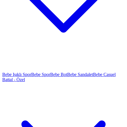
Bebe Işıklı Spor
Bebe Spor
Bebe Bot
Bebe Sandalet
Bebe Casuel
Battal - Özel