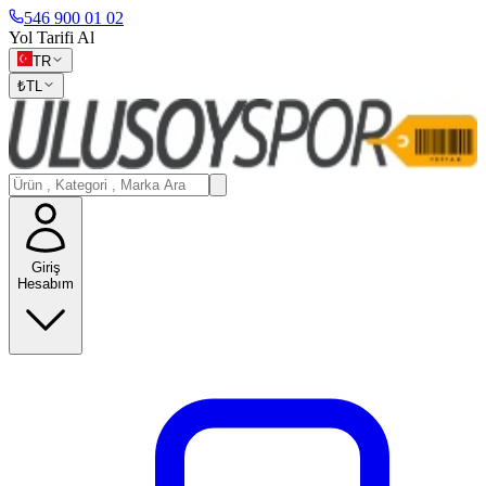
546 900 01 02
Yol Tarifi Al
TR
₺
TL
Giriş
Hesabım