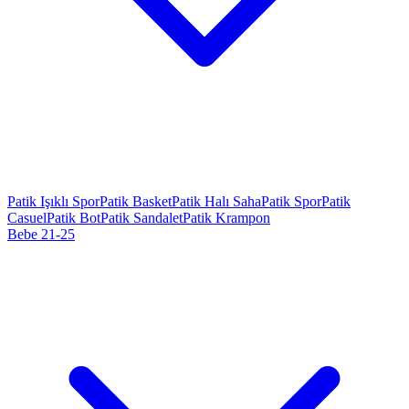
Patik Işıklı Spor
Patik Basket
Patik Halı Saha
Patik Spor
Patik
Casuel
Patik Bot
Patik Sandalet
Patik Krampon
Bebe 21-25