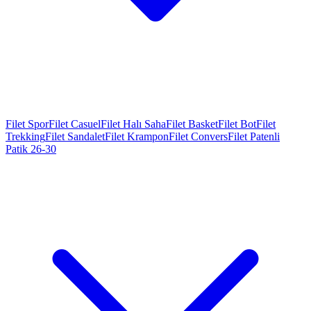
Filet Spor
Filet Casuel
Filet Halı Saha
Filet Basket
Filet Bot
Filet
Trekking
Filet Sandalet
Filet Krampon
Filet Convers
Filet Patenli
Patik 26-30