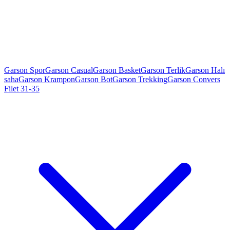
Garson Spor
Garson Casual
Garson Basket
Garson Terlik
Garson Halı
saha
Garson Krampon
Garson Bot
Garson Trekking
Garson Convers
Filet 31-35