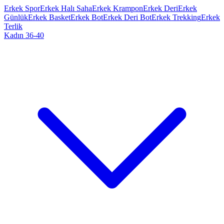
Erkek Spor
Erkek Halı Saha
Erkek Krampon
Erkek Deri
Erkek
Günlük
Erkek Basket
Erkek Bot
Erkek Deri Bot
Erkek Trekking
Erkek
Terlik
Kadın 36-40