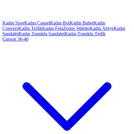
Kadın Spor
Kadın Casuel
Kadın Bot
Kadın Babet
Kadın
Convers
Kadın Terlik
Kadın Feta
Zenne Stiletto
Kadın Abiye
Kadın
Sandalet
Kadın Topuklu Sandalet
Kadın Topuklu Terlik
Garson 36-40