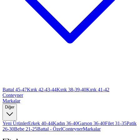
Battal 45-47
Kırık 42-43-44
Kırık 38-39-40
Kırık 41-42
Conteyner
Markalar
Diğer
Yeni Ürünler
Erkek 40-44
Kadın 36-40
Garson 36-40
Filet 31-35
Patik
26-30
Bebe 21-25
Battal - Özel
Conteyner
Markalar