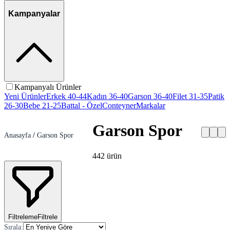
Kampanyalar
Kampanyalı Ürünler
Yeni Ürünler
Erkek 40-44
Kadın 36-40
Garson 36-40
Filet 31-35
Patik
26-30
Bebe 21-25
Battal - Özel
Conteyner
Markalar
Garson Spor
Anasayfa
/
Garson Spor
442
ürün
Filtreleme
Filtrele
Sırala
: