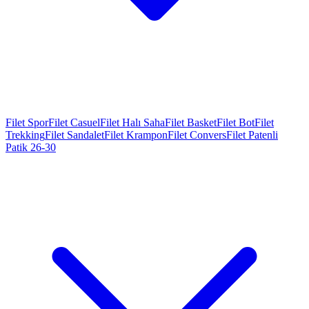
Filet Spor
Filet Casuel
Filet Halı Saha
Filet Basket
Filet Bot
Filet
Trekking
Filet Sandalet
Filet Krampon
Filet Convers
Filet Patenli
Patik 26-30