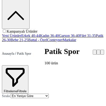
Kampanyalı Ürünler
Yeni Ürünler
Erkek 40-44
Kadın 36-40
Garson 36-40
Filet 31-35
Patik
26-30
Bebe 21-25
Battal - Özel
Conteyner
Markalar
Patik Spor
Anasayfa
/
Patik Spor
100
ürün
Filtreleme
Filtrele
Sırala
: