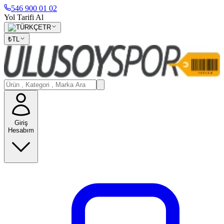
546 900 01 02
Yol Tarifi Al
TR
₺
TL
Giriş
Hesabım