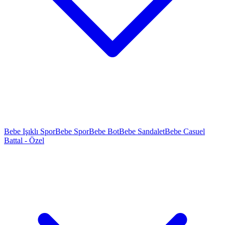
Bebe Işıklı Spor
Bebe Spor
Bebe Bot
Bebe Sandalet
Bebe Casuel
Battal - Özel