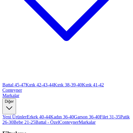
Battal 45-47
Kırık 42-43-44
Kırık 38-39-40
Kırık 41-42
Conteyner
Markalar
Diğer
Yeni Ürünler
Erkek 40-44
Kadın 36-40
Garson 36-40
Filet 31-35
Patik
26-30
Bebe 21-25
Battal - Özel
Conteyner
Markalar