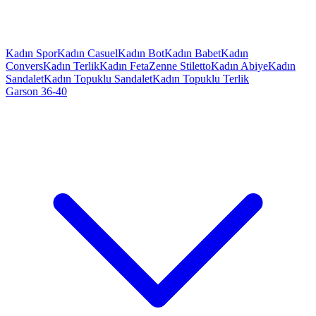
Kadın Spor
Kadın Casuel
Kadın Bot
Kadın Babet
Kadın
Convers
Kadın Terlik
Kadın Feta
Zenne Stiletto
Kadın Abiye
Kadın
Sandalet
Kadın Topuklu Sandalet
Kadın Topuklu Terlik
Garson 36-40