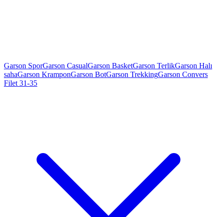
Garson Spor
Garson Casual
Garson Basket
Garson Terlik
Garson Halı
saha
Garson Krampon
Garson Bot
Garson Trekking
Garson Convers
Filet 31-35