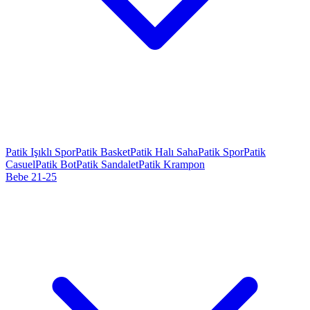
Patik Işıklı Spor
Patik Basket
Patik Halı Saha
Patik Spor
Patik
Casuel
Patik Bot
Patik Sandalet
Patik Krampon
Bebe 21-25