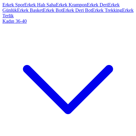
Erkek Spor
Erkek Halı Saha
Erkek Krampon
Erkek Deri
Erkek
Günlük
Erkek Basket
Erkek Bot
Erkek Deri Bot
Erkek Trekking
Erkek
Terlik
Kadın 36-40