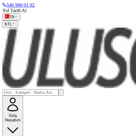
546 900 01 02
Yol Tarifi Al
TR
₺
TL
Giriş
Hesabım