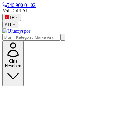
546 900 01 02
Yol Tarifi Al
TR
₺
TL
Giriş
Hesabım