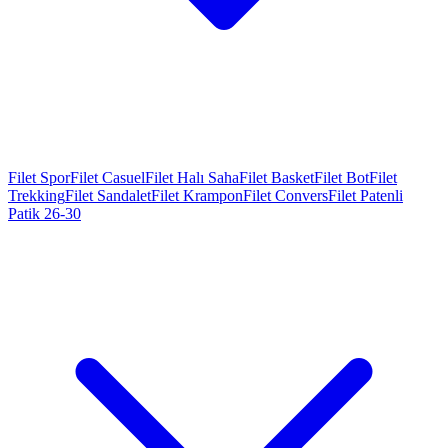
Filet Spor
Filet Casuel
Filet Halı Saha
Filet Basket
Filet Bot
Filet
Trekking
Filet Sandalet
Filet Krampon
Filet Convers
Filet Patenli
Patik 26-30