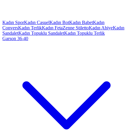
Kadın Spor
Kadın Casuel
Kadın Bot
Kadın Babet
Kadın
Convers
Kadın Terlik
Kadın Feta
Zenne Stiletto
Kadın Abiye
Kadın
Sandalet
Kadın Topuklu Sandalet
Kadın Topuklu Terlik
Garson 36-40