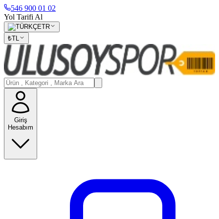
546 900 01 02
Yol Tarifi Al
TR
₺
TL
Giriş
Hesabım