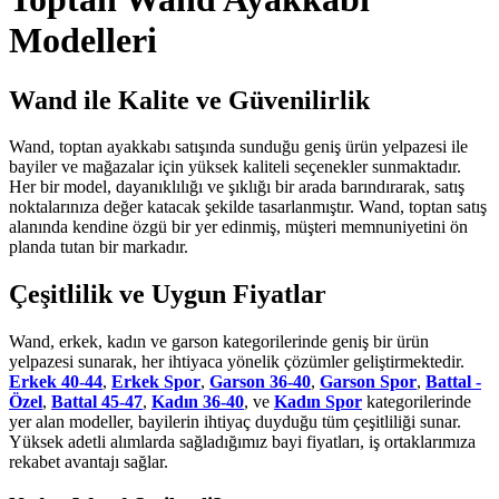
Modelleri
Wand ile Kalite ve Güvenilirlik
Wand, toptan ayakkabı satışında sunduğu geniş ürün yelpazesi ile
bayiler ve mağazalar için yüksek kaliteli seçenekler sunmaktadır.
Her bir model, dayanıklılığı ve şıklığı bir arada barındırarak, satış
noktalarınıza değer katacak şekilde tasarlanmıştır. Wand, toptan satış
alanında kendine özgü bir yer edinmiş, müşteri memnuniyetini ön
planda tutan bir markadır.
Çeşitlilik ve Uygun Fiyatlar
Wand, erkek, kadın ve garson kategorilerinde geniş bir ürün
yelpazesi sunarak, her ihtiyaca yönelik çözümler geliştirmektedir.
Erkek 40-44
,
Erkek Spor
,
Garson 36-40
,
Garson Spor
,
Battal -
Özel
,
Battal 45-47
,
Kadın 36-40
, ve
Kadın Spor
kategorilerinde
yer alan modeller, bayilerin ihtiyaç duyduğu tüm çeşitliliği sunar.
Yüksek adetli alımlarda sağladığımız bayi fiyatları, iş ortaklarımıza
rekabet avantajı sağlar.