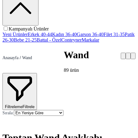
Kampanyalı Ürünler
Yeni Ürünler
Erkek 40-44
Kadın 36-40
Garson 36-40
Filet 31-35
Patik
26-30
Bebe 21-25
Battal - Özel
Conteyner
Markalar
Wand
Anasayfa
/
Wand
89
ürün
Filtreleme
Filtrele
Sırala
:
Toptan Wand Ayakkabı