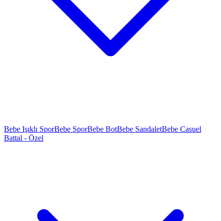
Bebe Işıklı Spor
Bebe Spor
Bebe Bot
Bebe Sandalet
Bebe Casuel
Battal - Özel