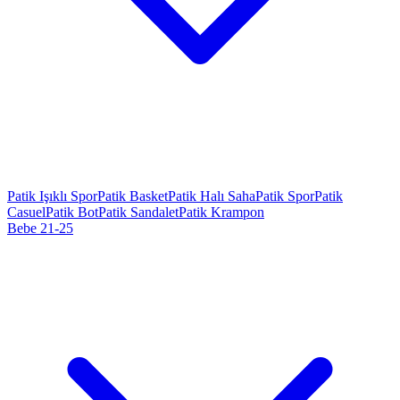
Patik Işıklı Spor
Patik Basket
Patik Halı Saha
Patik Spor
Patik
Casuel
Patik Bot
Patik Sandalet
Patik Krampon
Bebe 21-25