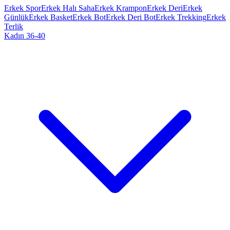
Erkek Spor
Erkek Halı Saha
Erkek Krampon
Erkek Deri
Erkek
Günlük
Erkek Basket
Erkek Bot
Erkek Deri Bot
Erkek Trekking
Erkek
Terlik
Kadın 36-40