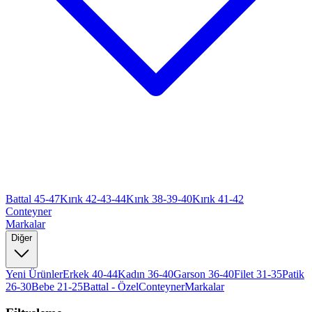
Battal 45-47
Kırık 42-43-44
Kırık 38-39-40
Kırık 41-42
Conteyner
Markalar
Diğer
Yeni Ürünler
Erkek 40-44
Kadın 36-40
Garson 36-40
Filet 31-35
Patik
26-30
Bebe 21-25
Battal - Özel
Conteyner
Markalar