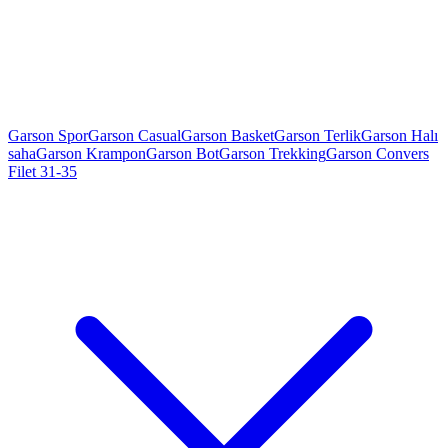
Garson Spor
Garson Casual
Garson Basket
Garson Terlik
Garson Halı
saha
Garson Krampon
Garson Bot
Garson Trekking
Garson Convers
Filet 31-35