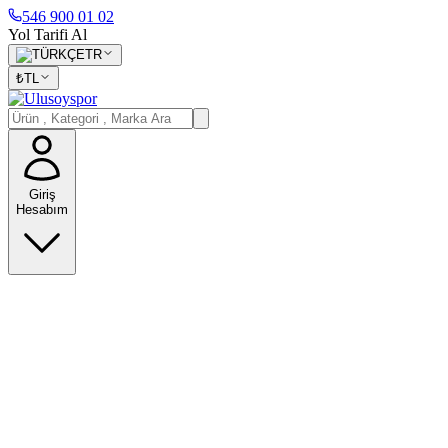
546 900 01 02
Yol Tarifi Al
TR
₺
TL
Giriş
Hesabım