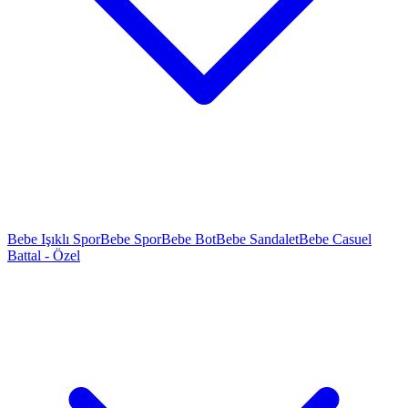
Bebe Işıklı Spor
Bebe Spor
Bebe Bot
Bebe Sandalet
Bebe Casuel
Battal - Özel