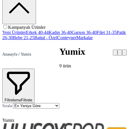
Kampanyalı Ürünler
Yeni Ürünler
Erkek 40-44
Kadın 36-40
Garson 36-40
Filet 31-35
Patik
26-30
Bebe 21-25
Battal - Özel
Conteyner
Markalar
Yumix
Anasayfa
/
Yumix
9
ürün
Filtreleme
Filtrele
Sırala
:
Yumix