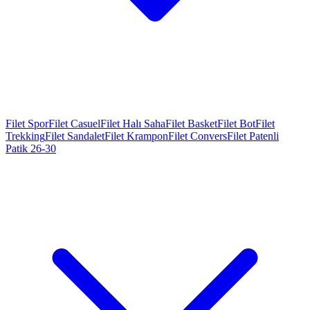
Filet Spor
Filet Casuel
Filet Halı Saha
Filet Basket
Filet Bot
Filet
Trekking
Filet Sandalet
Filet Krampon
Filet Convers
Filet Patenli
Patik 26-30