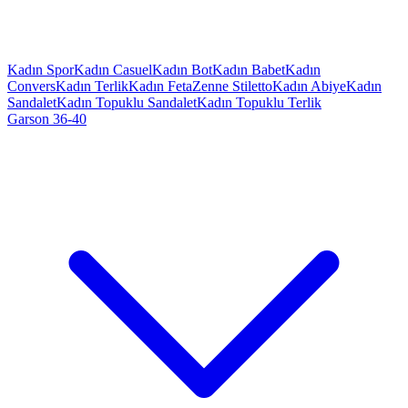
Kadın Spor
Kadın Casuel
Kadın Bot
Kadın Babet
Kadın
Convers
Kadın Terlik
Kadın Feta
Zenne Stiletto
Kadın Abiye
Kadın
Sandalet
Kadın Topuklu Sandalet
Kadın Topuklu Terlik
Garson 36-40