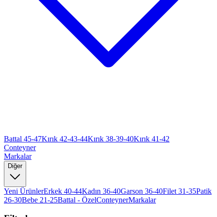
Battal 45-47
Kırık 42-43-44
Kırık 38-39-40
Kırık 41-42
Conteyner
Markalar
Diğer
Yeni Ürünler
Erkek 40-44
Kadın 36-40
Garson 36-40
Filet 31-35
Patik
26-30
Bebe 21-25
Battal - Özel
Conteyner
Markalar