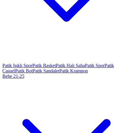
Patik Işıklı Spor
Patik Basket
Patik Halı Saha
Patik Spor
Patik
Casuel
Patik Bot
Patik Sandalet
Patik Krampon
Bebe 21-25