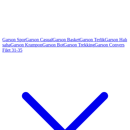
Garson Spor
Garson Casual
Garson Basket
Garson Terlik
Garson Halı
saha
Garson Krampon
Garson Bot
Garson Trekking
Garson Convers
Filet 31-35