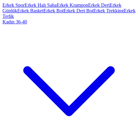
Erkek Spor
Erkek Halı Saha
Erkek Krampon
Erkek Deri
Erkek
Günlük
Erkek Basket
Erkek Bot
Erkek Deri Bot
Erkek Trekking
Erkek
Terlik
Kadın 36-40