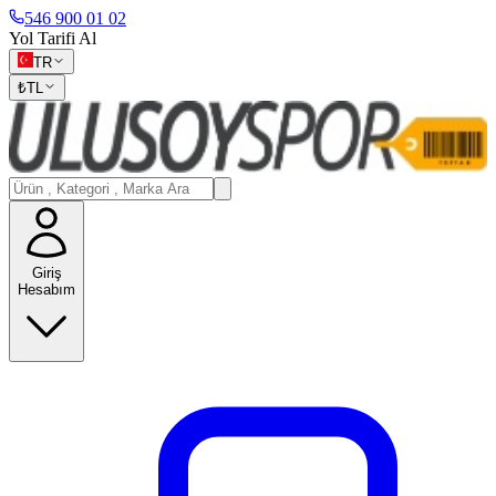
546 900 01 02
Yol Tarifi Al
TR
₺
TL
Giriş
Hesabım