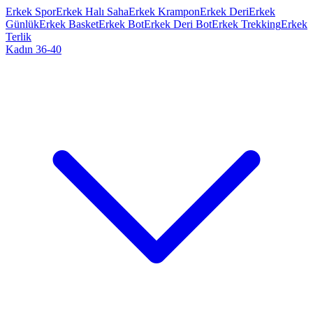
Erkek Spor
Erkek Halı Saha
Erkek Krampon
Erkek Deri
Erkek
Günlük
Erkek Basket
Erkek Bot
Erkek Deri Bot
Erkek Trekking
Erkek
Terlik
Kadın 36-40