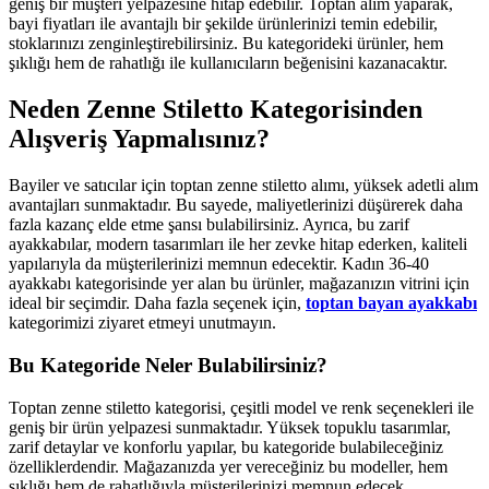
geniş bir müşteri yelpazesine hitap edebilir. Toptan alım yaparak,
bayi fiyatları ile avantajlı bir şekilde ürünlerinizi temin edebilir,
stoklarınızı zenginleştirebilirsiniz. Bu kategorideki ürünler, hem
şıklığı hem de rahatlığı ile kullanıcıların beğenisini kazanacaktır.
Neden Zenne Stiletto Kategorisinden
Alışveriş Yapmalısınız?
Bayiler ve satıcılar için toptan zenne stiletto alımı, yüksek adetli alım
avantajları sunmaktadır. Bu sayede, maliyetlerinizi düşürerek daha
fazla kazanç elde etme şansı bulabilirsiniz. Ayrıca, bu zarif
ayakkabılar, modern tasarımları ile her zevke hitap ederken, kaliteli
yapılarıyla da müşterilerinizi memnun edecektir. Kadın 36-40
ayakkabı kategorisinde yer alan bu ürünler, mağazanızın vitrini için
ideal bir seçimdir. Daha fazla seçenek için,
toptan bayan ayakkabı
kategorimizi ziyaret etmeyi unutmayın.
Bu Kategoride Neler Bulabilirsiniz?
Toptan zenne stiletto kategorisi, çeşitli model ve renk seçenekleri ile
geniş bir ürün yelpazesi sunmaktadır. Yüksek topuklu tasarımlar,
zarif detaylar ve konforlu yapılar, bu kategoride bulabileceğiniz
özelliklerdendir. Mağazanızda yer vereceğiniz bu modeller, hem
şıklığı hem de rahatlığıyla müşterilerinizi memnun edecek,