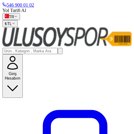
546 900 01 02
Yol Tarifi Al
TR
₺
TL
Giriş
Hesabım