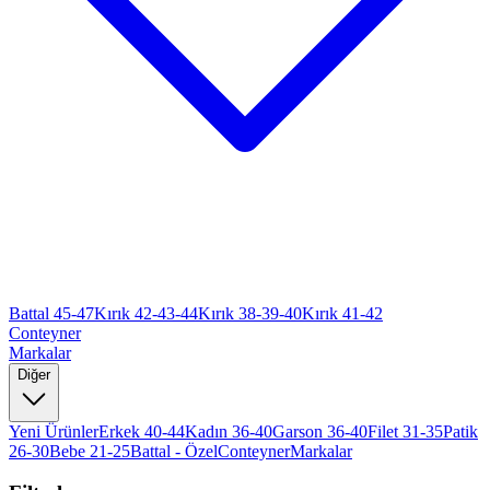
Battal 45-47
Kırık 42-43-44
Kırık 38-39-40
Kırık 41-42
Conteyner
Markalar
Diğer
Yeni Ürünler
Erkek 40-44
Kadın 36-40
Garson 36-40
Filet 31-35
Patik
26-30
Bebe 21-25
Battal - Özel
Conteyner
Markalar