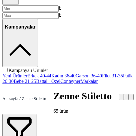
₺
₺
Kampanyalar
Kampanyalı Ürünler
Yeni Ürünler
Erkek 40-44
Kadın 36-40
Garson 36-40
Filet 31-35
Patik
26-30
Bebe 21-25
Battal - Özel
Conteyner
Markalar
Zenne Stiletto
Anasayfa
/
Zenne Stiletto
65
ürün