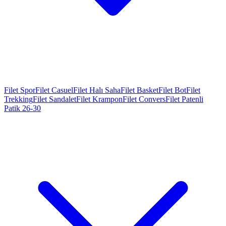
Filet Spor
Filet Casuel
Filet Halı Saha
Filet Basket
Filet Bot
Filet
Trekking
Filet Sandalet
Filet Krampon
Filet Convers
Filet Patenli
Patik 26-30