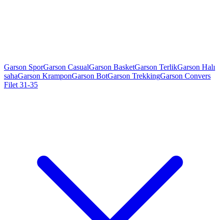
Garson Spor
Garson Casual
Garson Basket
Garson Terlik
Garson Halı
saha
Garson Krampon
Garson Bot
Garson Trekking
Garson Convers
Filet 31-35