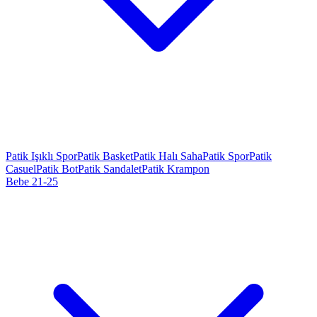
Patik Işıklı Spor
Patik Basket
Patik Halı Saha
Patik Spor
Patik
Casuel
Patik Bot
Patik Sandalet
Patik Krampon
Bebe 21-25