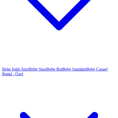
Bebe Işıklı Spor
Bebe Spor
Bebe Bot
Bebe Sandalet
Bebe Casuel
Battal - Özel