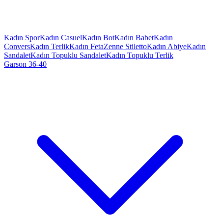
Kadın Spor
Kadın Casuel
Kadın Bot
Kadın Babet
Kadın
Convers
Kadın Terlik
Kadın Feta
Zenne Stiletto
Kadın Abiye
Kadın
Sandalet
Kadın Topuklu Sandalet
Kadın Topuklu Terlik
Garson 36-40