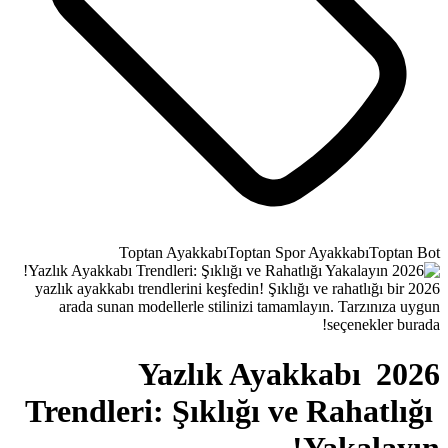
Toptan Ayakkabı
Top
2026 yazlık ayakkabı trendlerini keşfed
arada sunan modellerle stilini
2026 Yazlı
Trendleri: Şıklığ