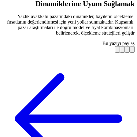
Dinamikleri
Yazlık ayakkabı pazarındaki di
fırsatlarını değerlendirmesi için yen
pazar araştırmaları ile doğru m
belirlenere