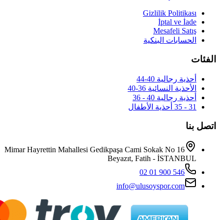
Mimar Hayrettin Mahallesi Gedikpaş
Beya
i