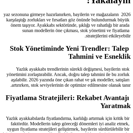
2026 yaz sezonuna girmeye hazırlanırken,
karşılaştığı zorlukları ve fırsatları
önem taşıyor. Ayakkabı sektöründe, 
sunan modellerin öne çıkmas
Stok Yönetiminde Yen
T
Yazlık ayakkabı trendlerinin sür
yönetimini zorlaştırabilir. Ancak, doğ
aşılabilir. 2026 yazında öne çıkan r
artırırken, stok seviyelerinin de o
Fiyatlama Stratejileri
Yazlık ayakkabılarda fiyatlandırma, kar
faktördür. Modellerin talep görece
uygun fiyatlama stratejileri geliştirme