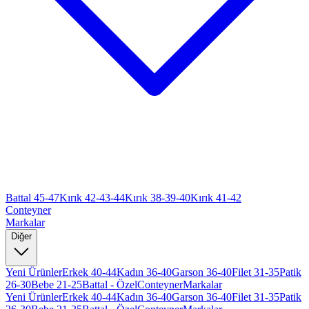
Battal 45-47
Kırık 42-43-44
Kırık 38-39-40
Kırık 41-42
Conteyner
Markalar
Diğer
Yeni Ürünler
Erkek 40-44
Kadın 36-40
Garson 36-40
Filet 31-35
Patik
26-30
Bebe 21-25
Battal - Özel
Conteyner
Markalar
Yeni Ürünler
Erkek 40-44
Kadın 36-40
Garson 36-40
Filet 31-35
Patik