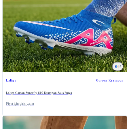
9
Laliga
Garson Krampon
Laliga Garson Superfly 610 Krampon Saks Fujya
Fiyat için giriş yapın