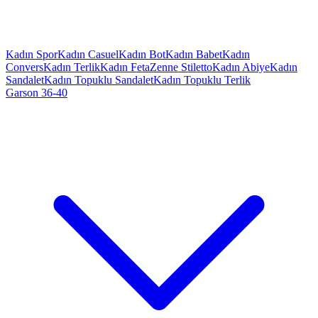
Kadın Spor
Kadın Casuel
Kadın Bot
Kadın Babet
Kadın
Convers
Kadın Terlik
Kadın Feta
Zenne Stiletto
Kadın Abiye
Kadın
Sandalet
Kadın Topuklu Sandalet
Kadın Topuklu Terlik
Garson 36-40