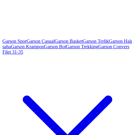
Garson Spor
Garson Casual
Garson Basket
Garson Terlik
Garson Halı
saha
Garson Krampon
Garson Bot
Garson Trekking
Garson Convers
Filet 31-35