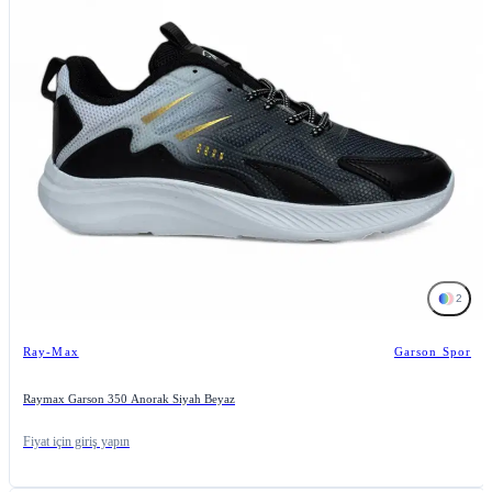
2
Ray-Max
Garson Spor
Raymax Garson 350 Anorak Siyah Beyaz
Fiyat için giriş yapın