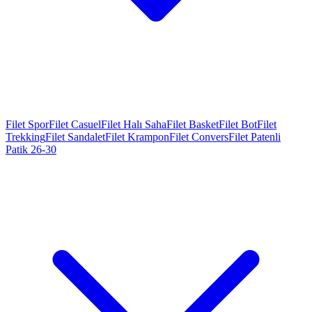
Filet Spor
Filet Casuel
Filet Halı Saha
Filet Basket
Filet Bot
Filet
Trekking
Filet Sandalet
Filet Krampon
Filet Convers
Filet Patenli
Patik 26-30