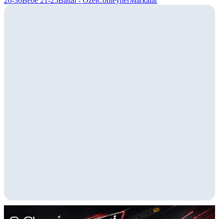
26-30
Bebe 21-25
Battal - Özel
Conteyner
Markalar