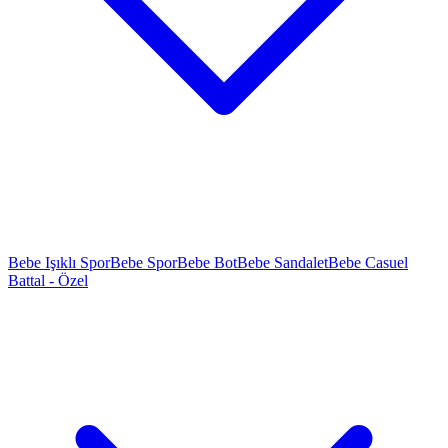
Bebe Işıklı Spor
Bebe Spor
Bebe Bot
Bebe Sandalet
Bebe Casuel
Battal - Özel