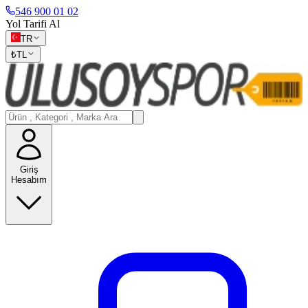
546 900 01 02
Yol Tarifi Al
TR
₺
TL
Giriş
Hesabım