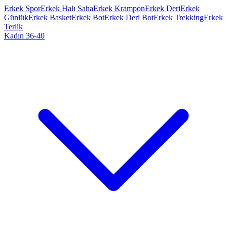
Erkek Spor
Erkek Halı Saha
Erkek Krampon
Erkek Deri
Erkek
Günlük
Erkek Basket
Erkek Bot
Erkek Deri Bot
Erkek Trekking
Erkek
Terlik
Kadın 36-40