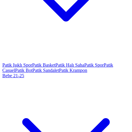
Patik Işıklı Spor
Patik Basket
Patik Halı Saha
Patik Spor
Patik
Casuel
Patik Bot
Patik Sandalet
Patik Krampon
Bebe 21-25