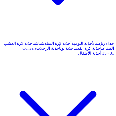
ة كرة السلة
شباشب
احذية كرة العشب
وت
أحذية الرحلات
Convers