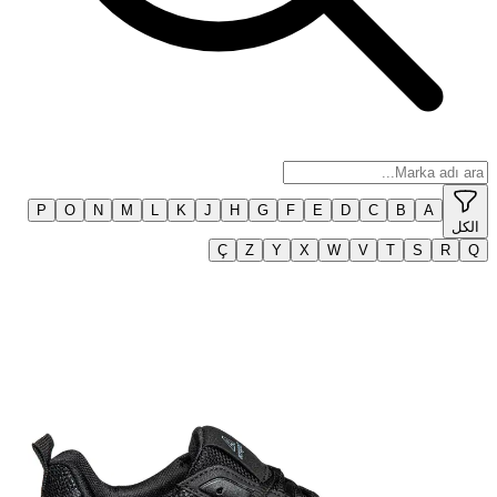
P
O
N
M
L
K
J
H
G
Ç
Z