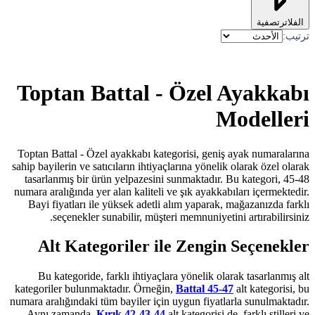
Toptan Battal -
Toptan Battal - Özel ayakkabı kateg
sahip bayilerin ve satıcıların ihtiyaçl
tasarlanmış bir ürün yelpazesini s
numara aralığında yer alan kaliteli v
Bayi fiyatları ile yüksek adetli a
seçenekler sunabilir, müşteri
Alt Kategoriler il
Bu kategoride, farklı ihtiyaçlar
kategoriler bulunmaktadır. Örneğin,
numara aralığındaki tüm bayiler için 
Aynı zamanda,
Kırık 42-43-44
al