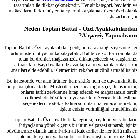
tasarımları ile dikkat çekmektedir
mağazaların farklı müşteri talepleri
Neden Toptan Battal
Toptan Battal - Özel ayakkabılar, gen
türlü müşteri ihtiyacını karşılayabi
tutan bu ürünler, mağazanızda 
artıracaktır. Bayi fiyatları ile a
marjları elde edebilir, işletmenizin
Bu kategoride yer alan ürünler, hem ş
ön plana çıkmaktadır. Müşterilerinize
onların farklı zevklerine hit
edilmesinde büyük rol oynay
seçenekleri ile stokta kalma 
işletmeniz
Toptan Battal - Özel ayakkabı kate
ihtiyaçlarına yönelik geniş bir
büyütmenize olanak tanır. Farklı alt k
talebini karşılamaya hazır bir p