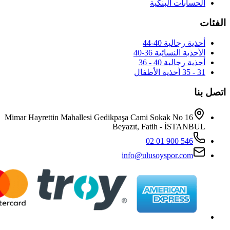
Mimar Hayrettin Mahallesi Gedikpaş
Beya
i