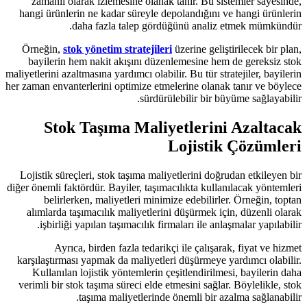
zamanlı olarak izlemesine olanak
hangi ürünlerin ne kadar süreyle de
daha fazla talep görd
Örneğin,
stok yönetim stratejileri
bayilerin hem nakit akışını düze
maliyetlerini azaltmasına yardımcı olabil
her zaman envanterlerini optimize etme
sürdürü
Stok Taşıma Maliy
Lojistik süreçleri, stok taşıma mali
diğer önemli faktördür. Bayiler, taşıma
belirlerken, maliyetleri minim
alımlarda taşımacılık maliyetlerin
işbirliği yapılan taşımacılık fir
Ayrıca, birden fazla tedarikç
karşılaştırması yapmak da maliyetle
Kullanılan lojistik yöntemlerin ç
verimli bir stok taşıma süreci elde e
taşıma maliyetlerinde 