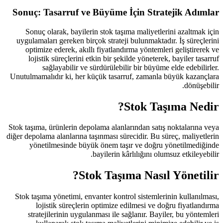
Sonuç: Tasarruf ve Büyüme 
Sonuç olarak, bayilerin stok taş
uygulamaları gereken birçok stratej
optimize ederek, akıllı fiyatlan
lojistik süreçlerini etkin bir şe
sağlayabilir ve sürdürülebi
Unutulmamalıdır ki, her küçük tasar
Stok taşıma, ürünlerin depolama alanl
diğer depolama alanlarına taşınması sü
yönetilmesinde büyük önem ta
bayilerin k
Stok Taşı
Stok taşıma yönetimi, envanter kont
lojistik süreçlerin optimize 
stratejilerinin uygulanması ile 