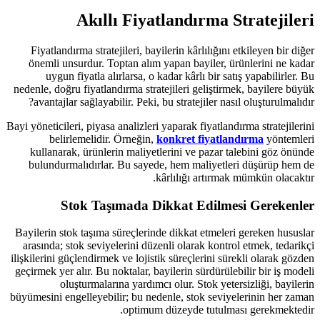
Akıllı Fiyatla
Fiyatlandırma stratejileri, bayileri
önemli unsurdur. Toptan alım yapa
uygun fiyatla alırlarsa, o kadar
nedenle, doğru fiyatlandırma stratejil
avantajlar sağlayabilir. Peki, bu s
Bayi yöneticileri, piyasa analizleri yap
belirlemelidir. Örneğin,
konk
kullanarak, ürünlerin maliyetleri
bulundurmalıdırlar. Bu sayede, h
kârlı
Stok Taşımada Dikk
Bayilerin stok taşıma süreçlerinde d
arasında; stok seviyelerini düzenli
ilişkilerini güçlendirmek ve lojistik s
geçirmek yer alır. Bu noktalar, bayile
oluşturmalarına yardımcı ol
büyümesini engelleyebilir; bu nedenle
optimum düz