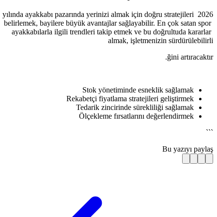
2026 yılında ayakkabı pazarında yerinizi alm
belirlemek, bayilere büyük avantajlar s
ayakkabılarla ilgili trendleri takip e
alma
Stok yöneti
Rekabetçi fiyatlama
Tedarik zinciri
Ölçekleme fır