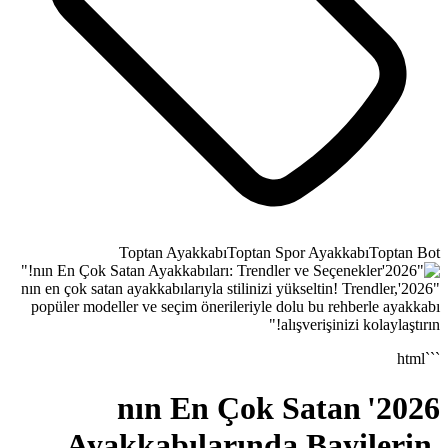
Toptan Ayakkabı
Top
"2026'nın en çok satan ayakkabılarıyla sti
popüler modeller ve seçim öneriler
2026'nın En 
Ayakkabıların