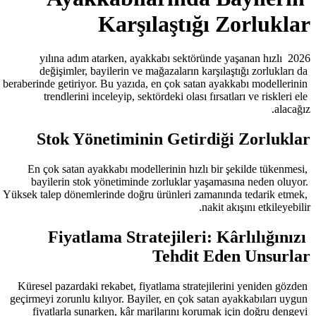
Karşılaş
2026 yılına adım atarken, ayakkabı
değişimler, bayilerin ve mağazal
beraberinde getiriyor. Bu yazıda, en ço
trendlerini inceleyip, sektördeki
Stok Yönetiminin G
En çok satan ayakkabı modellerinin
bayilerin stok yönetiminde zorlu
Yüksek talep dönemlerinde doğru ürünl
Fiyatlama Stratejil
Teh
Küresel pazardaki rekabet, fiyatlama
geçirmeyi zorunlu kılıyor. Bayiler, en
fiyatlarla sunarken, kâr marjları