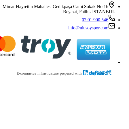
Mimar Hayrettin Mahallesi Gedikpaş
Beya
i
E-commerce infrastructure prepare