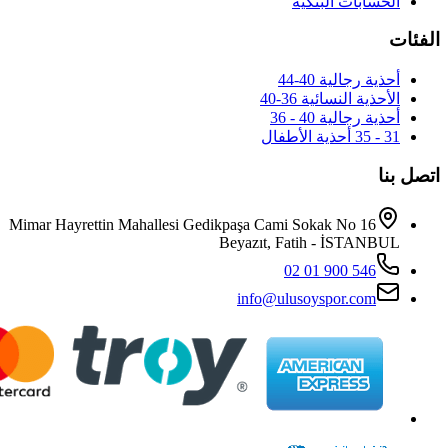
Mimar Hayrettin Mahallesi Gedikpaş
Beya
i