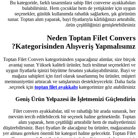
Bu kategoride, farklı tasarımlara s
bulabilirsiniz. Hem çocuklar
seçenekler, günlük kullanımda r
sunar. Toptan alım yaparak, bayi fiyatl
ürün ç
Neden To
Kategorisinden Alış
Toptan Filet Convers kategorisinden ya
avantaj sunar. Yüksek kaliteli ürünle
uygun fiyatlarla işinizi büyütme fırsa
mağaza sahipleri için özel olarak 
memnuniyetini artıracak ve satışlarını
seçenek için
toptan filet ayakkab
Geniş Ürün Yelpazesi ile
Filet convers ayakkabılar, stil ve 
mevsim tercih edilebilecek bir seçe
alım yaparak, hem çeşitliliği ar
düşürebilirsiniz. Bayi fiyatları ile al
yer alması gereken önemli bir kategori 