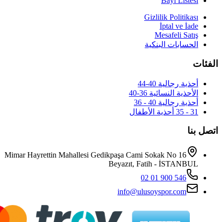
Mimar Hayrettin Mahallesi Gedikpaş
Beya
i