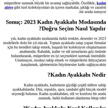
müşterilere sunmak büyük bir avantaj 
abiye
gibi özel koleksiyonları da içer
Sonuç: 2023 Kadın A
Doğru S
2023 yılı, kadın ayakkabı modasında 
modellerle dolu bir yıl olacak. Toptan
için bu trendleri takip etmek, başar
anahtarıdır. Rahatlık, kalit
bulundurarak, müşterilere en iyi
Unutmayın, modayı takip etmek
karşılamak, işletmenizin 
Kad
Kadın ayakkabı, kadınları
ayakkabılardır. Düz, topuklu, s
seçeneği bulunur. Kadın ayakkabı
sunarak, farklı