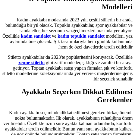
Kadın ayakkabı modasında 2023 yı
bulunduğu bir yıl olacak. Topuklu ay
sandaletler, her sezonun vazge
Özellikle
kadın sandalet
ve
kadın to
aylarında öne çıkacak. Şık tasarı
hem de öz
Stiletto ayakkabılar da 2023'te popü
zenne stiletto
gibi zarif modell
getiriyor. Toptan ayakkabı satışı 
stiletto modellerine koleksiyonlarında 
Ayakkabı Seçerke
Kadın ayakkabı seçiminde dikkat e
nokta bulunmaktadır. İlk olarak
verilmelidir. Özellikle uzun süre ayak
ayakkabılar tercih edilmelidir. Bunun 
de göz önünde bulundurulmalıdır. 