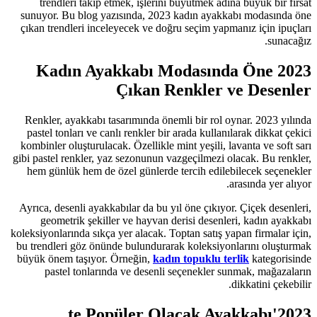
trendleri takip etmek, işlerini
sunuyor. Bu blog yazısında, 2023
çıkan trendleri inceleyecek ve doğr
2023 Kadın Ayakkabı
Çıkan R
Renkler, ayakkabı tasarımında önem
pastel tonları ve canlı renkler bir 
kombinler oluşturulacak. Özellikle m
gibi pastel renkler, yaz sezonunun v
hem günlük hem de özel günlerde 
Ayrıca, desenli ayakkabılar da bu yı
geometrik şekiller ve hayvan d
koleksiyonlarında sıkça yer alacak. To
bu trendleri göz önünde bulundurar
büyük önem taşıyor. Örneğin,
kadın
pastel tonlarında ve desenli 
2023'te Popüler 