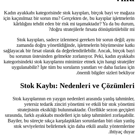
Kadın ayakkabı kategorisinde stok ka
için kaçınılmaz bir sorun mu? Gerçekte
kârlılığını tehdit eden bir risk 
doğru strateji
Stok kayıpları, sadece izlenmes
zamanda doğru yönetildiğinde, 
sağlayacak bir fırsat olarak da değerle
bu sorunun üstesinden gelmekte zo
kategorisindeki stok kayıplarını minimi
uygulanabilir? İşte tüm bu soruları
Stok Kaybı: Nede
Stok kayıplarının en yaygın neden
yetersiz tedarik zinciri yöne
stratejisinin eksikliği bulunmak
sırasında, farklı ayakkabı modelleri iç
Bayiler, bu süreçte sıkça karşılaştıkl
stok seviyelerini belirlemek için