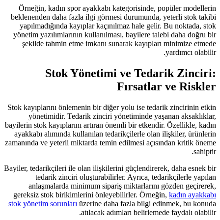
Örneğin, kadın spor ayakkabı kat
beklenenden daha fazla ilgi görmesi 
yapılmadığında kayıplar kaçınılma
yönetim yazılımlarının kullanılması,
şekilde tahmin etme imkanı suna
Stok Yönetimi v
F
Stok kayıplarını önlemenin bir diğer y
yönetimidir. Tedarik zinciri y
bayilerin stok kayıplarını artıran öneml
ayakkabı alımında kullanılan tedarikç
zamanında ve yeterli miktarda temin e
Bayiler, tedarikçileri ile olan ilişkiler
tedarik zinciri oluşturabilirle
anlaşmalarda minimum sipariş 
gereksiz stok birikimlerini önleyebi
stok yönetim sorunları
üzerine daha f
atılacak adıml