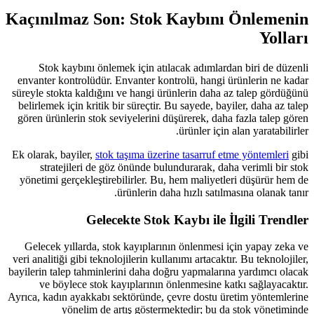
Kaçınılmaz Son: Stok 
Stok kaybını önlemek için atıla
envanter kontrolüdür. Envanter kont
süreyle stokta kaldığını ve hangi ürü
belirlemek için kritik bir süreçtir. B
gören ürünlerin stok seviyelerini dü
Ek olarak, bayiler,
stok taşıma üzerin
stratejileri de göz önünde bulu
yönetimi gerçekleştirebilirler. Bu,
ürünlerin daha
Gelecekte Stok K
Gelecek yıllarda, stok kayıplarını
veri analitiği gibi teknolojilerin kulla
bayilerin talep tahminlerini daha doğ
ve böylece stok kayıplarının ö
Ayrıca, kadın ayakkabı sektöründe, ç
yönelim de artış gösterme