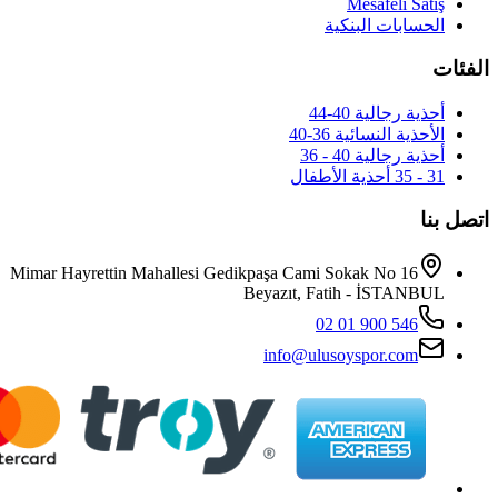
Mimar Hayrettin Mahallesi Gedikpaş
Beya
i