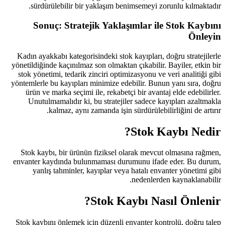
sürdürülebilir bir yaklaşım be
Sonuç: Stratejik Yakla
Kadın ayakkabı kategorisindeki stok
yönetildiğinde kaçınılmaz son olmakta
stok yönetimi, tedarik zinciri opti
yöntemlerle bu kayıpları minimize ed
ürün ve marka seçimi ile, rekabet
Unutulmamalıdır ki, bu strateji
kalmaz, aynı zamanda işin 
Stok kaybı, bir ürünün fiziksel 
envanter kaydında bulunmaması du
yanlış tahminler, kayıplar vey
Stok K
Stok kaybını önlemek için düzenli 