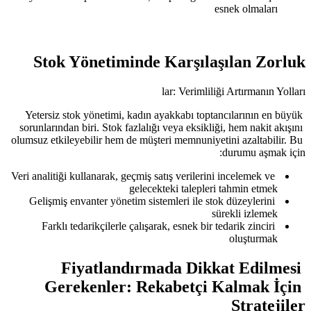
Stok Yönetiminde K
lar
Yetersiz stok yönetimi, kadın ayak
sorunlarından biri. Stok fazlalığı ve
olumsuz etkileyebilir hem de müşteri 
Veri analitiği kullanarak, geçmiş satış
gelecektek
Gelişmiş envanter yönetim sistemle
Farklı tedarikçilerle çalışarak, 
Fiyatlandırmada
Gerekenler: Rekab