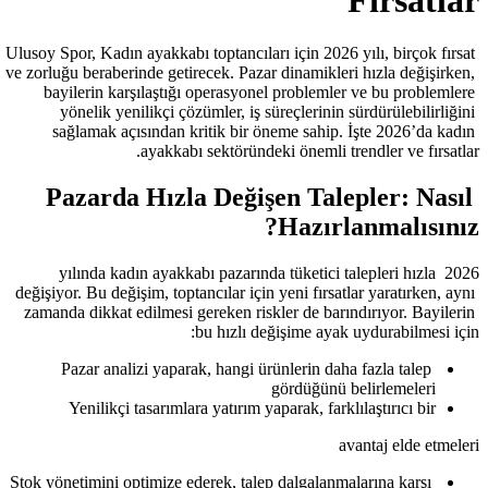
Ulusoy Spor, Kadın ayakkabı toptancıları
ve zorluğu beraberinde getirecek. Pazar
bayilerin karşılaştığı operasyonel
yönelik yenilikçi çözümler, iş sü
sağlamak açısından kritik bir ön
ayakkabı sektöründek
Pazarda Hızla Değişe
2026 yılında kadın ayakkabı pazarın
değişiyor. Bu değişim, toptancılar için 
zamanda dikkat edilmesi gereken riskl
bu hızlı de
Pazar analizi yaparak, hangi ürü
Yenilikçi tasarımlara yatırım ya
Stok yönetimini optimize ederek, talep