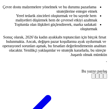
Çevre dostu malzemelere yönelmek v
str
Yerel tedarik zincirleri oluş
maliyetleri düşürmek hem de 
Toplumla olan ilişkileri güçlen
Sonuç olarak, 2026’da kadın ayakkabı t
bulunmakta. Ancak, değişen pazar k
operasyonel sorunları aşmak, bu fırsatl
olacaktır. Yenilikçi yaklaşımlar ve s