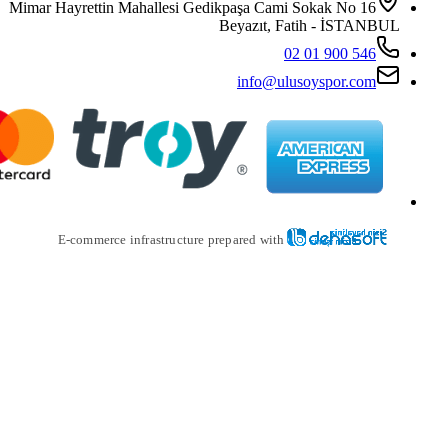
Mimar Hayrettin Mahallesi Gedikpaş
Beya
i
E-commerce infrastructure prepare