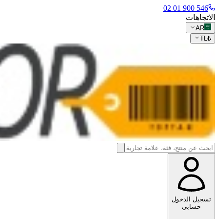
546 900 01 02
الاتجاهات
AR
TL
₺
تسجيل الدخول
حسابي