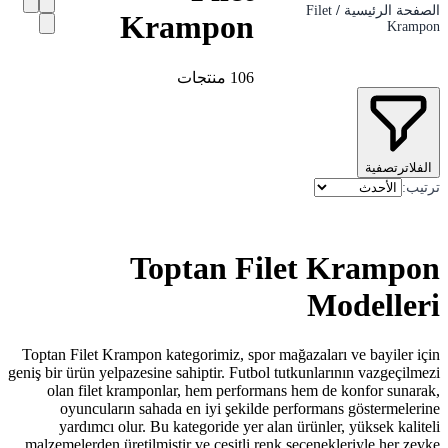
Krampo
10
منتجات
Toptan 
Toptan Filet Krampon kategorimiz, s
geniş bir ürün yelpazesine sahiptir. Fu
olan filet kramponlar, hem perf
oyuncuların sahada en iyi şek
yardımcı olur. Bu kategoride ye
malzemelerden üretilmiştir ve çeşitl