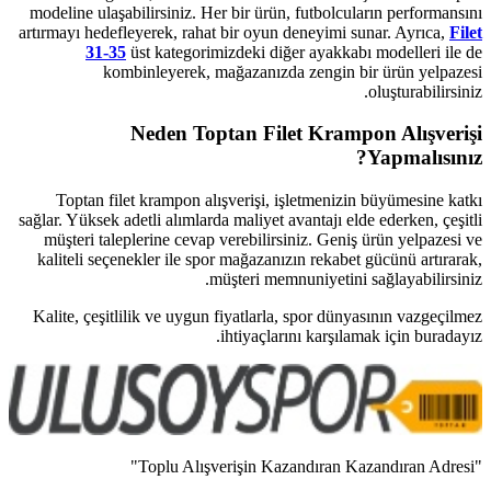
modeline ulaşabilirsiniz. Her bir ür
artırmayı hedefleyerek, rahat bir oy
31-35
üst kategorimizdeki d
kombinleyerek, mağazanı
Neden Toptan Fi
Toptan filet krampon alışverişi
sağlar. Yüksek adetli alımlarda maliye
müşteri taleplerine cevap verebili
kaliteli seçenekler ile spor mağaza
müşteri m
Kalite, çeşitlilik ve uygun fiyatlar
ihtiyaçl