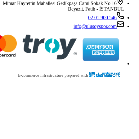
Mimar Hayrettin Mahallesi Gedikpaş
Beya
i
E-commerce infrastructure prepare