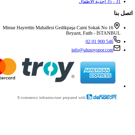
Mimar Hayrettin Mahallesi Gedikpaş
Beya
i
E-commerce infrastructure prepare