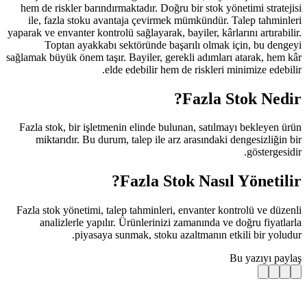
hem de riskler barındırmaktadır. Doğ
ile, fazla stoku avantaja çevirm
yaparak ve envanter kontrolü sağlayarak,
Toptan ayakkabı sektöründe b
sağlamak büyük önem taşır. Bayiler, ge
elde edebilir he
Fazla stok, bir işletmenin elinde b
miktarıdır. Bu durum, talep ile 
Fazla S
Fazla stok yönetimi, talep tahminler
analizlerle yapılır. Ürünlerini
piyasaya sunmak, stoku