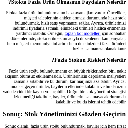
Stokta Fazla Ürün Olması
Stokta fazla ürün bulundurmanın bazı
müşteri taleplerinin anide
bulundurmak, hızlı satış yapmanı
indirimli fiyatlarla satmak, eliniz
yardımcı olabilir. Örneğin,
top
dönemlerinde, stoku eritmek ama
hem müşteri memnuniyetini artırır h
Fazla S
Fazla ürün stoğu bulundurmanın en 
akışının olumsuz etkilenmesidir. Ürün
zamanla artabilir ve bu durum, ka
modası geçen ürünler, bayilerin el
vadede ciddi bir kayba yol açabilir. Do
izlenmediği takdirde, bayiler, 
kalabilir 
Sonuç: Stok Yönetimin
Sonuç olarak, fazla ürün stoğu bulund