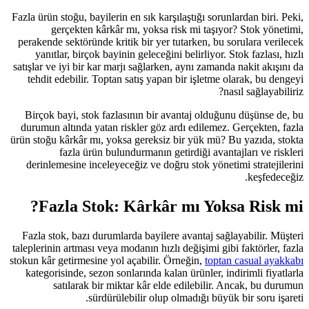
Fazla ürün stoğu, bayilerin en sık karş
gerçekten kârkâr mı, yoksa r
perakende sektöründe kritik bir yer 
yanıtlar, birçok bayinin geleceğin
satışlar ve iyi bir kar marjı sağlarke
tehdit edebilir. Toptan satış yapa
Birçok bayi, stok fazlasının bir a
durumun altında yatan riskler göz a
ürün stoğu kârkâr mı, yoksa gereksiz
fazla ürün bulundurmanın ge
derinlemesine inceleyeceğiz ve doğ
Fazla Stok: Kârkâr
Fazla stok, bazı durumlarda bayiler
taleplerinin artması veya modanın hızl
stokun kâr getirmesine yol açabilir. 
kategorisinde, sezon sonlarında kal
satılarak bir miktar kâr eld
sürdürülebilir olup 