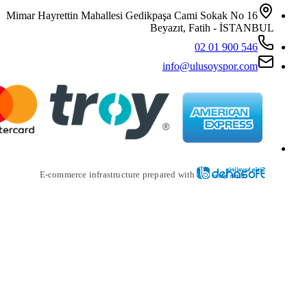
Mimar Hayrettin Mahallesi Gedikpaş
Beya
i
E-commerce infrastructure prepare