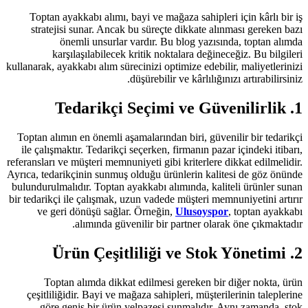
Toptan ayakkabı alımı, bayi ve mağ
stratejisi sunar. Ancak bu süreçt
önemli unsurlar vardır. Bu
karşılaşılabilecek kritik nok
kullanarak, ayakkabı alım sürecinizi op
düşürebilir
Toptan alımın en önemli aşamalarında
ile çalışmaktır. Tedarikçi seçerken, 
referansları ve müşteri memnuniyeti gib
Ayrıca, tedarikçinin sunmuş olduğu ür
bulundurulmalıdır. Toptan ayakkabı al
bir tedarikçi ile çalışmak, uzun vaded
ve geri dönüşü sağlar. Örneğin
alımında güvenilir bir 
Toptan alımda dikkat edilmesi
çeşitliliğidir. Bayi ve mağaza sahi
göre geniş bir ürün yelpazesi 