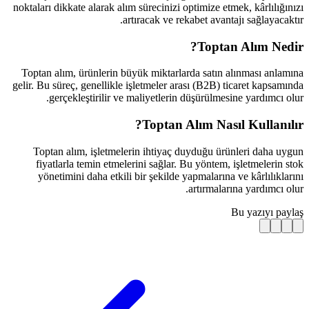
noktaları dikkate alarak alım sürecini
artıracak ve
Toptan alım, ürünlerin büyük mikta
gelir. Bu süreç, genellikle işletmeler
gerçekleştirilir ve maliyetle
Topta
Toptan alım, işletmelerin ihtiy
fiyatlarla temin etmelerini sağl
yönetimini daha etkili bir şekil