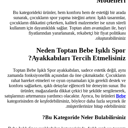
Bu kategorideki ürünler, hem kon
sunarak, çocukların spor yapma ist
çocukların dikkatini çekerken, kali
kullanım için dayanıklılık sağlar. T
fiyatlarından yararlanara
Neden Topta
Ayakkabıları 
Toptan Bebe Işıklı Spor ayakkabıl
zamanda fonksiyonellik açısından d
rahat hareket etmeleri ve oyun oy
konforu sağlarken, ışıklı detaylar 
ürünler, mağazalarda dikkat ç
satışlarınızı artırmanıza yardımcı olac
kategorisinden de keşfedebilirsiniz,
müş
Bu Kategori