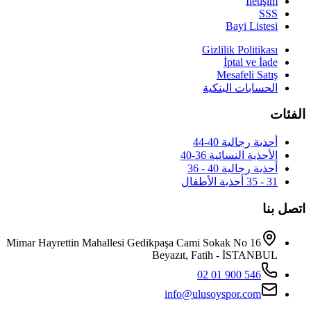
Mimar Hayrettin Mahallesi Gedikpaş
Beya
i