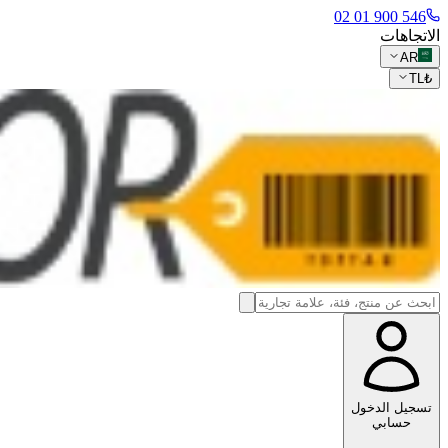
546 900 01 02
الاتجاهات
AR
TL
₺
تسجيل الدخول
حسابي