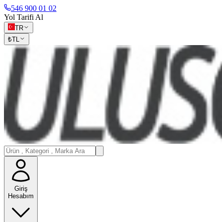
546 900 01 02
Yol Tarifi Al
TR
₺
TL
Giriş
Hesabım