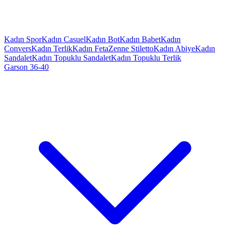
Kadın Spor
Kadın Casuel
Kadın Bot
Kadın Babet
Kadın
Convers
Kadın Terlik
Kadın Feta
Zenne Stiletto
Kadın Abiye
Kadın
Sandalet
Kadın Topuklu Sandalet
Kadın Topuklu Terlik
Garson 36-40