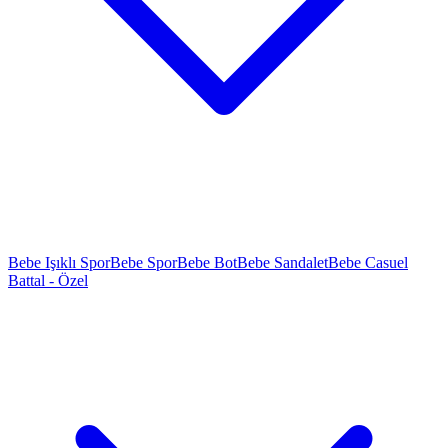
Bebe Işıklı Spor
Bebe Spor
Bebe Bot
Bebe Sandalet
Bebe Casuel
Battal - Özel