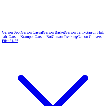
Garson Spor
Garson Casual
Garson Basket
Garson Terlik
Garson Halı
saha
Garson Krampon
Garson Bot
Garson Trekking
Garson Convers
Filet 31-35