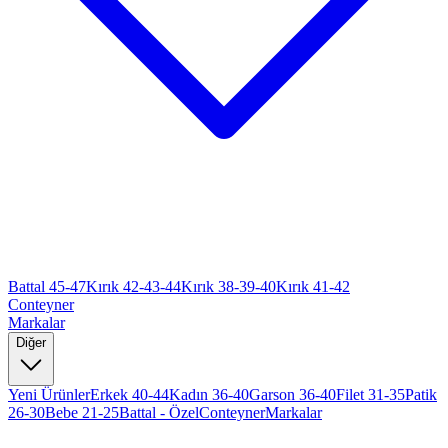
Battal 45-47
Kırık 42-43-44
Kırık 38-39-40
Kırık 41-42
Conteyner
Markalar
Diğer
Yeni Ürünler
Erkek 40-44
Kadın 36-40
Garson 36-40
Filet 31-35
Patik
26-30
Bebe 21-25
Battal - Özel
Conteyner
Markalar