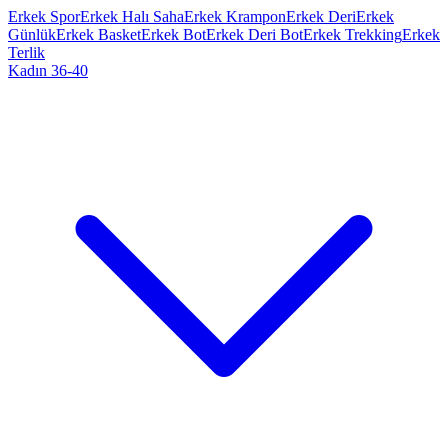
Erkek Spor
Erkek Halı Saha
Erkek Krampon
Erkek Deri
Erkek
Günlük
Erkek Basket
Erkek Bot
Erkek Deri Bot
Erkek Trekking
Erkek
Terlik
Kadın 36-40