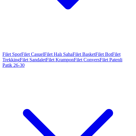
Filet Spor
Filet Casuel
Filet Halı Saha
Filet Basket
Filet Bot
Filet
Trekking
Filet Sandalet
Filet Krampon
Filet Convers
Filet Patenli
Patik 26-30