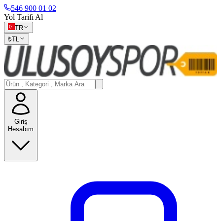
546 900 01 02
Yol Tarifi Al
TR
₺
TL
Giriş
Hesabım