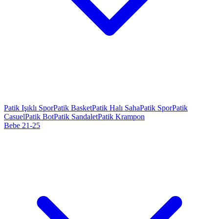
Patik Işıklı Spor
Patik Basket
Patik Halı Saha
Patik Spor
Patik
Casuel
Patik Bot
Patik Sandalet
Patik Krampon
Bebe 21-25