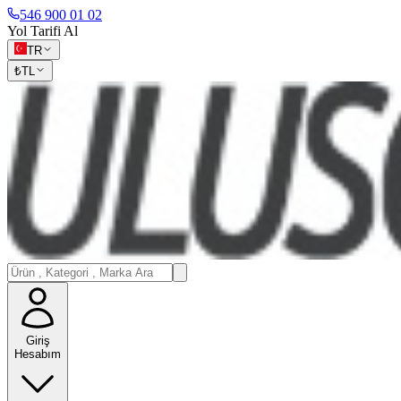
546 900 01 02
Yol Tarifi Al
TR
₺
TL
Giriş
Hesabım