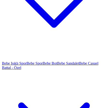
Bebe Işıklı Spor
Bebe Spor
Bebe Bot
Bebe Sandalet
Bebe Casuel
Battal - Özel