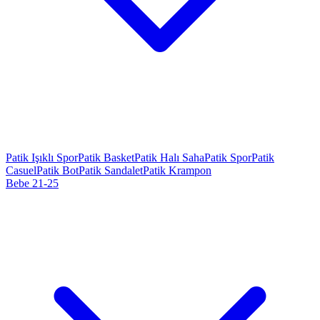
Patik Işıklı Spor
Patik Basket
Patik Halı Saha
Patik Spor
Patik
Casuel
Patik Bot
Patik Sandalet
Patik Krampon
Bebe 21-25