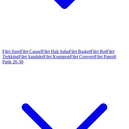
Filet Spor
Filet Casuel
Filet Halı Saha
Filet Basket
Filet Bot
Filet
Trekking
Filet Sandalet
Filet Krampon
Filet Convers
Filet Patenli
Patik 26-30