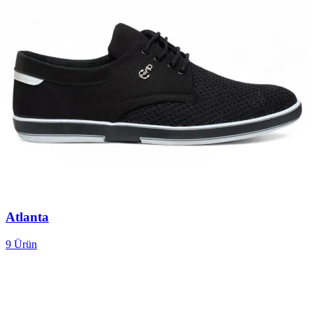
Atlanta
9
Ürün