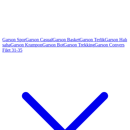
Garson Spor
Garson Casual
Garson Basket
Garson Terlik
Garson Halı
saha
Garson Krampon
Garson Bot
Garson Trekking
Garson Convers
Filet 31-35