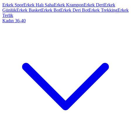
Erkek Spor
Erkek Halı Saha
Erkek Krampon
Erkek Deri
Erkek
Günlük
Erkek Basket
Erkek Bot
Erkek Deri Bot
Erkek Trekking
Erkek
Terlik
Kadın 36-40