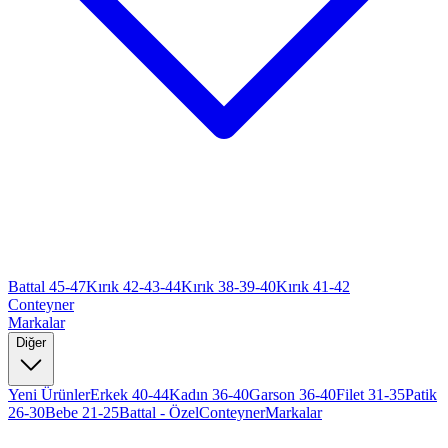
Battal 45-47
Kırık 42-43-44
Kırık 38-39-40
Kırık 41-42
Conteyner
Markalar
Diğer
Yeni Ürünler
Erkek 40-44
Kadın 36-40
Garson 36-40
Filet 31-35
Patik
26-30
Bebe 21-25
Battal - Özel
Conteyner
Markalar