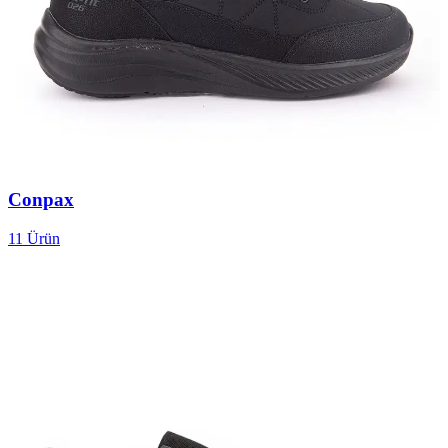
Conpax
11
Ürün