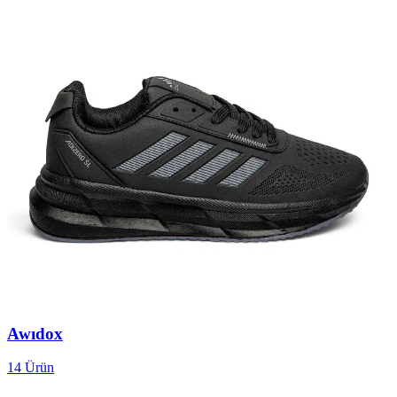
Awıdox
14
Ürün