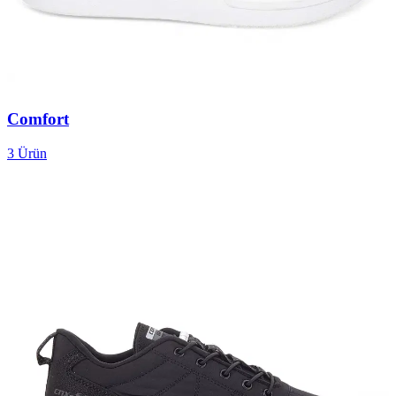
Comfort
3
Ürün