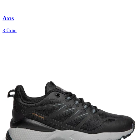
Axıs
3
Ürün