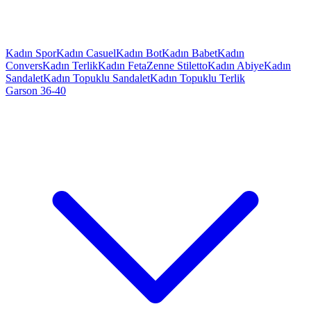
Kadın Spor
Kadın Casuel
Kadın Bot
Kadın Babet
Kadın
Convers
Kadın Terlik
Kadın Feta
Zenne Stiletto
Kadın Abiye
Kadın
Sandalet
Kadın Topuklu Sandalet
Kadın Topuklu Terlik
Garson 36-40