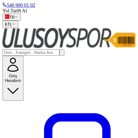
546 900 01 02
Yol Tarifi Al
TR
₺
TL
Giriş
Hesabım