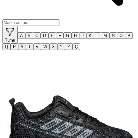
A
B
C
D
E
F
G
H
J
K
L
M
N
O
P
Tümü
Q
R
S
T
V
W
X
Y
Z
Ç