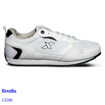
Brezilia
1
Ürün