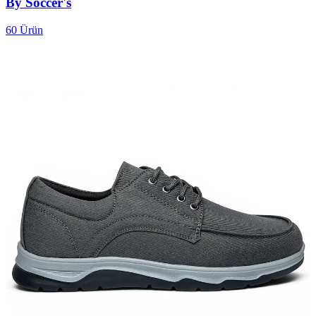
By Soccer's
60
Ürün