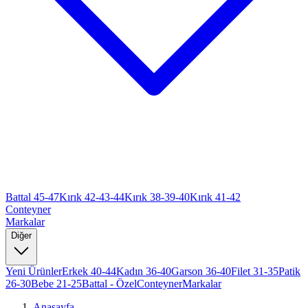
Battal 45-47
Kırık 42-43-44
Kırık 38-39-40
Kırık 41-42
Conteyner
Markalar
Diğer
Yeni Ürünler
Erkek 40-44
Kadın 36-40
Garson 36-40
Filet 31-35
Patik
26-30
Bebe 21-25
Battal - Özel
Conteyner
Markalar
Anasayfa