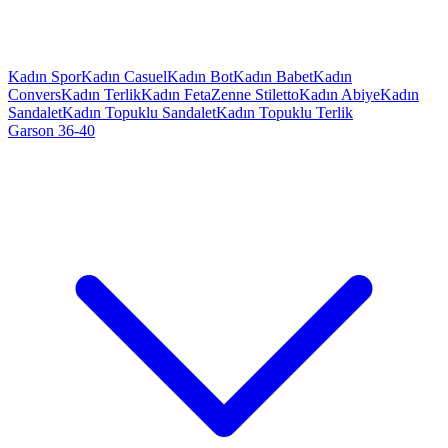
Kadın Spor
Kadın Casuel
Kadın Bot
Kadın Babet
Kadın
Convers
Kadın Terlik
Kadın Feta
Zenne Stiletto
Kadın Abiye
Kadın
Sandalet
Kadın Topuklu Sandalet
Kadın Topuklu Terlik
Garson 36-40