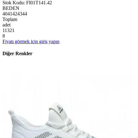
Stok Kodu
:
FI01T141.42
BEDEN
40
41
42
43
44
Toplam
adet
1
1
3
2
1
8
Fiyatı görmek için giriş yapın
Diğer Renkler