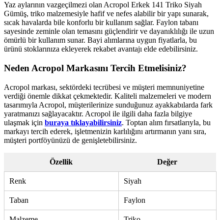
Yaz aylarının vazgeçilmezi olan Acropol Erkek 141 Triko Siyah
Gümüş, triko malzemesiyle hafif ve nefes alabilir bir yapı sunarak,
sıcak havalarda bile konforlu bir kullanım sağlar. Faylon tabanı
sayesinde zeminle olan temasını güçlendirir ve dayanıklılığı ile uzun
ömürlü bir kullanım sunar. Bayi alımlarına uygun fiyatlarla, bu
ürünü stoklarınıza ekleyerek rekabet avantajı elde edebilirsiniz.
Neden Acropol Markasını Tercih Etmelisiniz?
Acropol markası, sektördeki tecrübesi ve müşteri memnuniyetine
verdiği önemle dikkat çekmektedir. Kaliteli malzemeleri ve modern
tasarımıyla Acropol, müşterilerinize sunduğunuz ayakkabılarda fark
yaratmanızı sağlayacaktır. Acropol ile ilgili daha fazla bilgiye
ulaşmak için
buraya tıklayabilirsiniz
. Toptan alım fırsatlarıyla, bu
markayı tercih ederek, işletmenizin karlılığını artırmanın yanı sıra,
müşteri portföyünüzü de genişletebilirsiniz.
Özellik
Değer
Renk
Siyah
Taban
Faylon
Malzeme
Triko