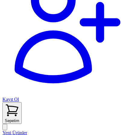
Kayıt Ol
Sepetim
Yeni Ürünler