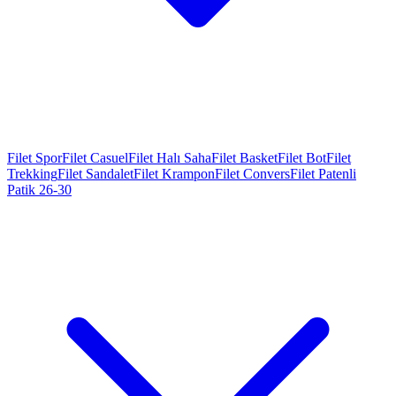
Filet Spor
Filet Casuel
Filet Halı Saha
Filet Basket
Filet Bot
Filet
Trekking
Filet Sandalet
Filet Krampon
Filet Convers
Filet Patenli
Patik 26-30