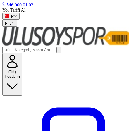
546 900 01 02
Yol Tarifi Al
TR
₺
TL
Giriş
Hesabım