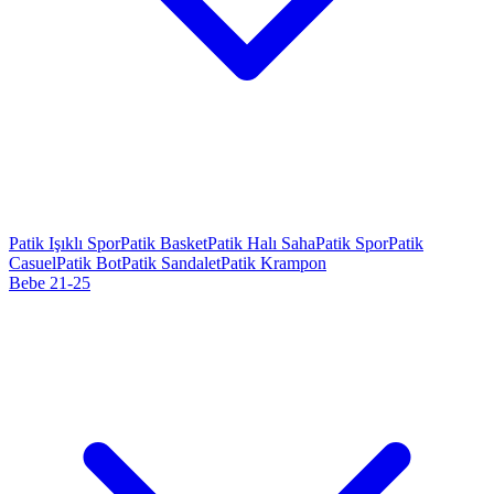
Patik Işıklı Spor
Patik Basket
Patik Halı Saha
Patik Spor
Patik
Casuel
Patik Bot
Patik Sandalet
Patik Krampon
Bebe 21-25