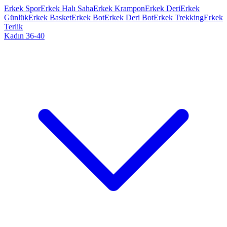
Erkek Spor
Erkek Halı Saha
Erkek Krampon
Erkek Deri
Erkek
Günlük
Erkek Basket
Erkek Bot
Erkek Deri Bot
Erkek Trekking
Erkek
Terlik
Kadın 36-40