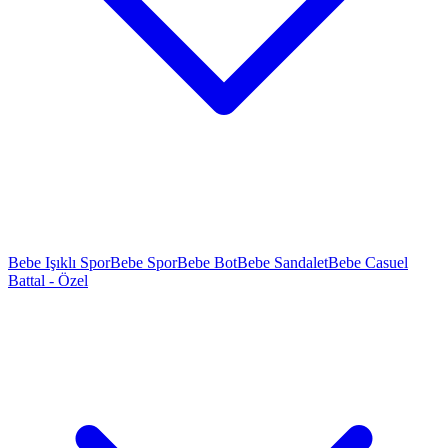
Bebe Işıklı Spor
Bebe Spor
Bebe Bot
Bebe Sandalet
Bebe Casuel
Battal - Özel