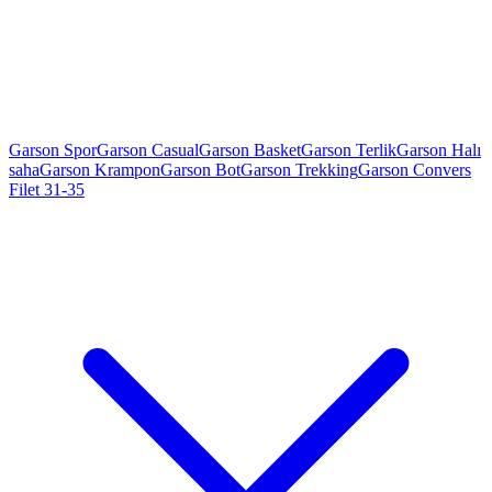
Garson Spor
Garson Casual
Garson Basket
Garson Terlik
Garson Halı
saha
Garson Krampon
Garson Bot
Garson Trekking
Garson Convers
Filet 31-35