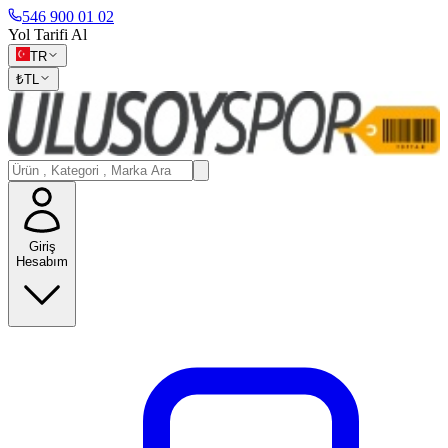
546 900 01 02
Yol Tarifi Al
TR
₺
TL
Giriş
Hesabım