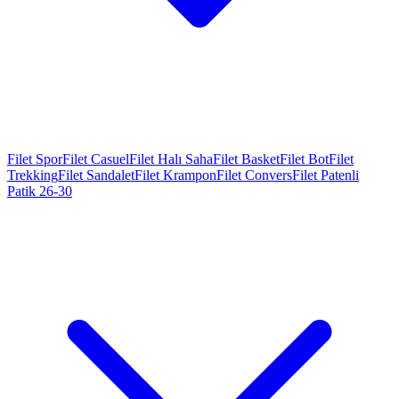
Filet Spor
Filet Casuel
Filet Halı Saha
Filet Basket
Filet Bot
Filet
Trekking
Filet Sandalet
Filet Krampon
Filet Convers
Filet Patenli
Patik 26-30