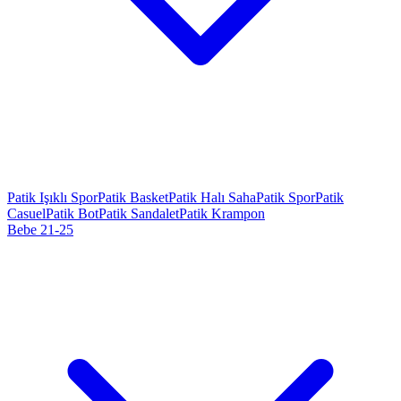
Patik Işıklı Spor
Patik Basket
Patik Halı Saha
Patik Spor
Patik
Casuel
Patik Bot
Patik Sandalet
Patik Krampon
Bebe 21-25