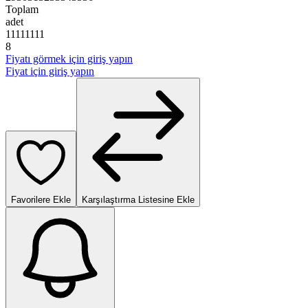
Toplam
adet
1
1
1
1
1
1
1
1
8
Fiyatı görmek için giriş yapın
Fiyat için giriş yapın
Favorilere Ekle
Karşılaştırma Listesine Ekle