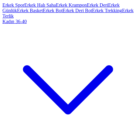
Erkek Spor
Erkek Halı Saha
Erkek Krampon
Erkek Deri
Erkek
Günlük
Erkek Basket
Erkek Bot
Erkek Deri Bot
Erkek Trekking
Erkek
Terlik
Kadın 36-40