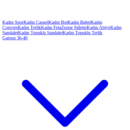
Kadın Spor
Kadın Casuel
Kadın Bot
Kadın Babet
Kadın
Convers
Kadın Terlik
Kadın Feta
Zenne Stiletto
Kadın Abiye
Kadın
Sandalet
Kadın Topuklu Sandalet
Kadın Topuklu Terlik
Garson 36-40