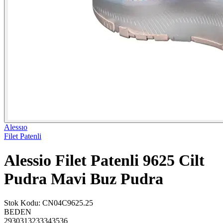
Alessıo
Filet Patenli
Alessio Filet Patenli 9625 Cilt
Pudra Mavi Buz Pudra
Stok Kodu
:
CN04C9625.25
BEDEN
29
30
31
32
33
34
35
36