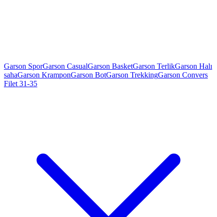
Garson Spor
Garson Casual
Garson Basket
Garson Terlik
Garson Halı
saha
Garson Krampon
Garson Bot
Garson Trekking
Garson Convers
Filet 31-35