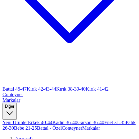
Battal 45-47
Kırık 42-43-44
Kırık 38-39-40
Kırık 41-42
Conteyner
Markalar
Diğer
Yeni Ürünler
Erkek 40-44
Kadın 36-40
Garson 36-40
Filet 31-35
Patik
26-30
Bebe 21-25
Battal - Özel
Conteyner
Markalar
Anasayfa