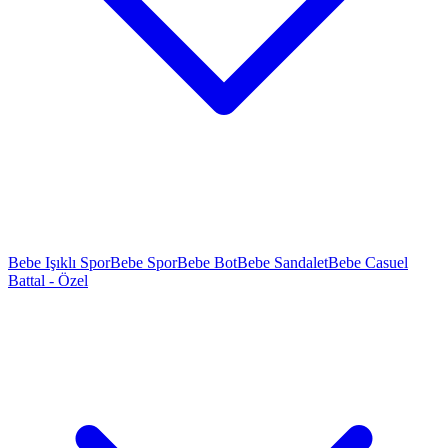
Bebe Işıklı Spor
Bebe Spor
Bebe Bot
Bebe Sandalet
Bebe Casuel
Battal - Özel