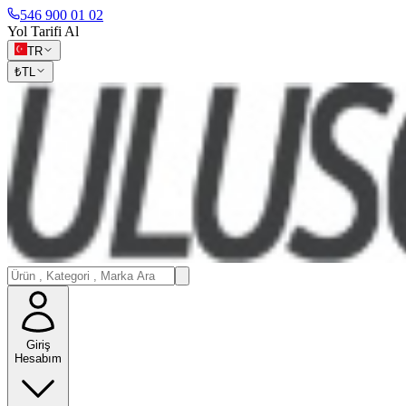
546 900 01 02
Yol Tarifi Al
TR
₺
TL
Giriş
Hesabım