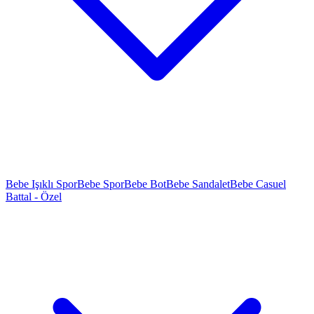
Bebe Işıklı Spor
Bebe Spor
Bebe Bot
Bebe Sandalet
Bebe Casuel
Battal - Özel