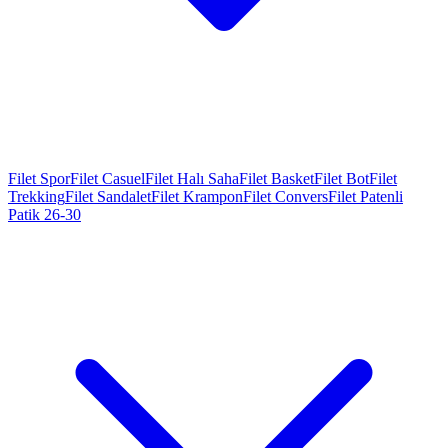
Filet Spor
Filet Casuel
Filet Halı Saha
Filet Basket
Filet Bot
Filet
Trekking
Filet Sandalet
Filet Krampon
Filet Convers
Filet Patenli
Patik 26-30