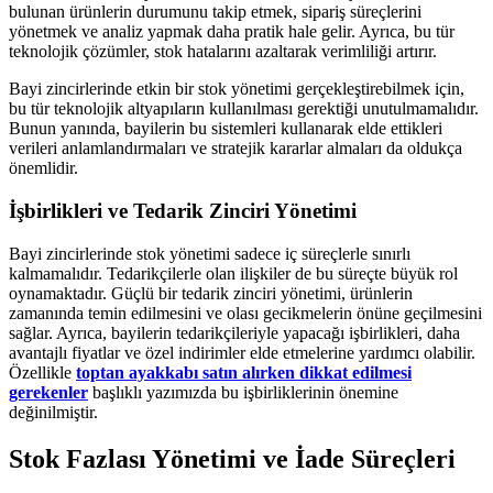
bulunan ürünlerin durumunu takip etmek, sipariş süreçlerini
yönetmek ve analiz yapmak daha pratik hale gelir. Ayrıca, bu tür
teknolojik çözümler, stok hatalarını azaltarak verimliliği artırır.
Bayi zincirlerinde etkin bir stok yönetimi gerçekleştirebilmek için,
bu tür teknolojik altyapıların kullanılması gerektiği unutulmamalıdır.
Bunun yanında, bayilerin bu sistemleri kullanarak elde ettikleri
verileri anlamlandırmaları ve stratejik kararlar almaları da oldukça
önemlidir.
İşbirlikleri ve Tedarik Zinciri Yönetimi
Bayi zincirlerinde stok yönetimi sadece iç süreçlerle sınırlı
kalmamalıdır. Tedarikçilerle olan ilişkiler de bu süreçte büyük rol
oynamaktadır. Güçlü bir tedarik zinciri yönetimi, ürünlerin
zamanında temin edilmesini ve olası gecikmelerin önüne geçilmesini
sağlar. Ayrıca, bayilerin tedarikçileriyle yapacağı işbirlikleri, daha
avantajlı fiyatlar ve özel indirimler elde etmelerine yardımcı olabilir.
Özellikle
toptan ayakkabı satın alırken dikkat edilmesi
gerekenler
başlıklı yazımızda bu işbirliklerinin önemine
değinilmiştir.
Stok Fazlası Yönetimi ve İade Süreçleri