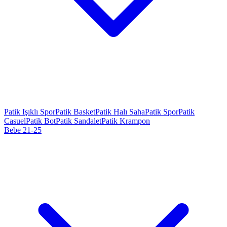
Patik Işıklı Spor
Patik Basket
Patik Halı Saha
Patik Spor
Patik
Casuel
Patik Bot
Patik Sandalet
Patik Krampon
Bebe 21-25