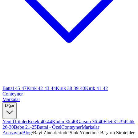
Battal 45-47
Kırık 42-43-44
Kırık 38-39-40
Kırık 41-42
Conteyner
Markalar
Diğer
Yeni Ürünler
Erkek 40-44
Kadın 36-40
Garson 36-40
Filet 31-35
Patik
26-30
Bebe 21-25
Battal - Özel
Conteyner
Markalar
Anasayfa
/
Blog
/
Bayi Zincirlerinde Stok Yönetimi: Başarılı Stratejiler