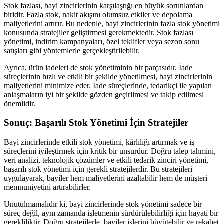
Stok fazlası, bayi zincirlerinin karşılaştığı en büyük sorunlardan
biridir. Fazla stok, nakit akışını olumsuz etkiler ve depolama
maliyetlerini artırır. Bu nedenle, bayi zincirlerinin fazla stok yönetimi
konusunda stratejiler geliştirmesi gerekmektedir. Stok fazlası
yönetimi, indirim kampanyaları, özel teklifler veya sezon sonu
satışları gibi yöntemlerle gerçekleştirilebilir.
Ayrıca, ürün iadeleri de stok yönetiminin bir parçasıdır. İade
süreçlerinin hızlı ve etkili bir şekilde yönetilmesi, bayi zincirlerinin
maliyetlerini minimize eder. İade süreçlerinde, tedarikçi ile yapılan
anlaşmaların iyi bir şekilde gözden geçirilmesi ve takip edilmesi
önemlidir.
Sonuç: Başarılı Stok Yönetimi İçin Stratejiler
Bayi zincirlerinde etkili stok yönetimi, kârlılığı artırmak ve iş
süreçlerini iyileştirmek için kritik bir unsurdur. Doğru talep tahmini,
veri analizi, teknolojik çözümler ve etkili tedarik zinciri yönetimi,
başarılı stok yönetimi için gerekli stratejilerdir. Bu stratejileri
uygulayarak, bayiler hem maliyetlerini azaltabilir hem de müşteri
memnuniyetini artırabilirler.
Unutulmamalıdır ki, bayi zincirlerinde stok yönetimi sadece bir
süreç değil, aynı zamanda işletmenin sürdürülebilirliği için hayati bir
gerekliliktir. Doğru stratejilerle, bayiler işlerini büyütebilir ve rekabet