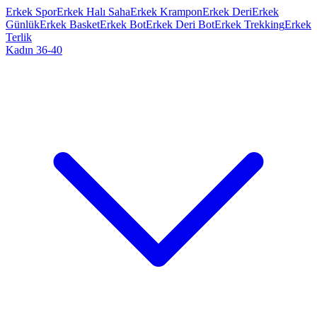
Erkek Spor
Erkek Halı Saha
Erkek Krampon
Erkek Deri
Erkek
Günlük
Erkek Basket
Erkek Bot
Erkek Deri Bot
Erkek Trekking
Erkek
Terlik
Kadın 36-40