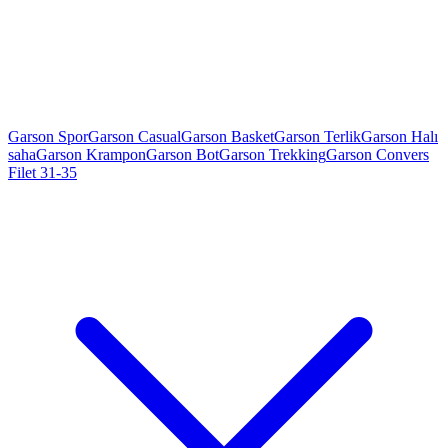
Garson Spor
Garson Casual
Garson Basket
Garson Terlik
Garson Halı
saha
Garson Krampon
Garson Bot
Garson Trekking
Garson Convers
Filet 31-35