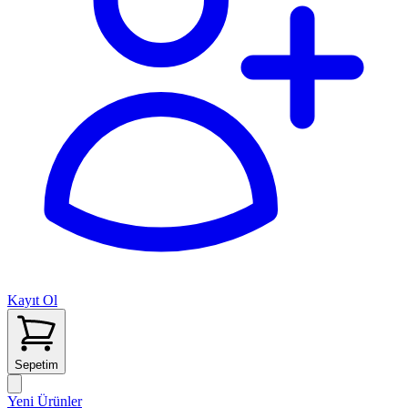
Kayıt Ol
Sepetim
Yeni Ürünler