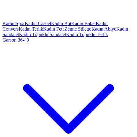
Kadın Spor
Kadın Casuel
Kadın Bot
Kadın Babet
Kadın
Convers
Kadın Terlik
Kadın Feta
Zenne Stiletto
Kadın Abiye
Kadın
Sandalet
Kadın Topuklu Sandalet
Kadın Topuklu Terlik
Garson 36-40