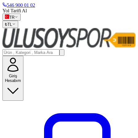
546 900 01 02
Yol Tarifi Al
TR
₺
TL
Giriş
Hesabım