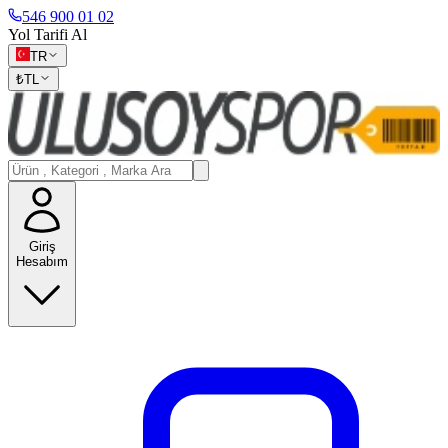
546 900 01 02
Yol Tarifi Al
TR
₺
TL
Giriş
Hesabım