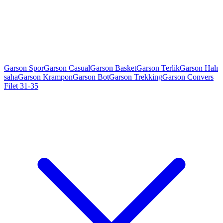
Garson Spor
Garson Casual
Garson Basket
Garson Terlik
Garson Halı
saha
Garson Krampon
Garson Bot
Garson Trekking
Garson Convers
Filet 31-35