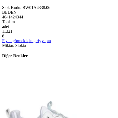
Stok Kodu
:
BW01A4338.06
BEDEN
40
41
42
43
44
Toplam
adet
1
1
3
2
1
8
Fiyatı görmek için giriş yapın
Miktar
:
Stokta
Diğer Renkler