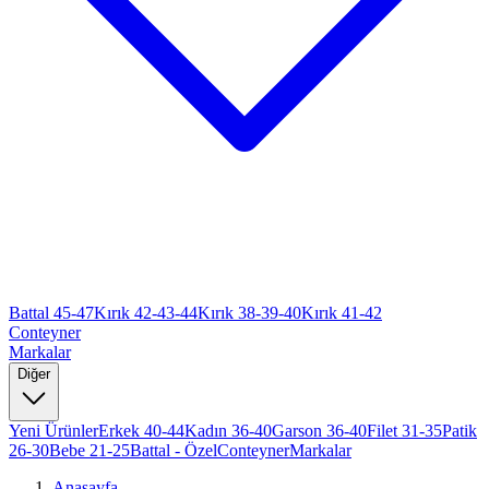
Battal 45-47
Kırık 42-43-44
Kırık 38-39-40
Kırık 41-42
Conteyner
Markalar
Diğer
Yeni Ürünler
Erkek 40-44
Kadın 36-40
Garson 36-40
Filet 31-35
Patik
26-30
Bebe 21-25
Battal - Özel
Conteyner
Markalar
Anasayfa