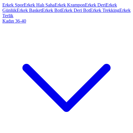
Erkek Spor
Erkek Halı Saha
Erkek Krampon
Erkek Deri
Erkek
Günlük
Erkek Basket
Erkek Bot
Erkek Deri Bot
Erkek Trekking
Erkek
Terlik
Kadın 36-40