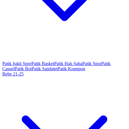
Patik Işıklı Spor
Patik Basket
Patik Halı Saha
Patik Spor
Patik
Casuel
Patik Bot
Patik Sandalet
Patik Krampon
Bebe 21-25