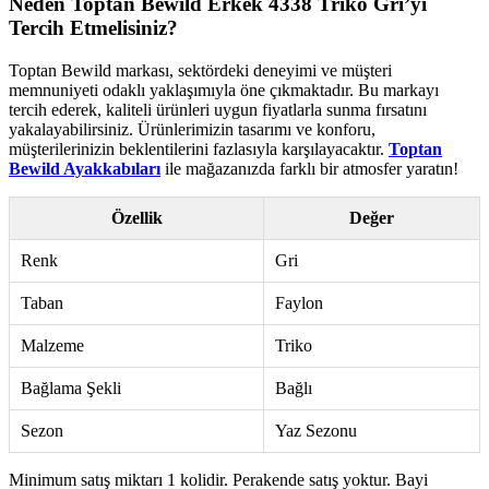
Neden Toptan Bewild Erkek 4338 Triko Gri’yi
Tercih Etmelisiniz?
Toptan Bewild markası, sektördeki deneyimi ve müşteri
memnuniyeti odaklı yaklaşımıyla öne çıkmaktadır. Bu markayı
tercih ederek, kaliteli ürünleri uygun fiyatlarla sunma fırsatını
yakalayabilirsiniz. Ürünlerimizin tasarımı ve konforu,
müşterilerinizin beklentilerini fazlasıyla karşılayacaktır.
Toptan
Bewild Ayakkabıları
ile mağazanızda farklı bir atmosfer yaratın!
Özellik
Değer
Renk
Gri
Taban
Faylon
Malzeme
Triko
Bağlama Şekli
Bağlı
Sezon
Yaz Sezonu
Minimum satış miktarı 1 kolidir. Perakende satış yoktur. Bayi