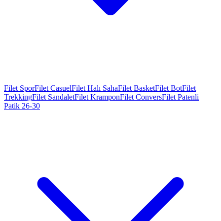
Filet Spor
Filet Casuel
Filet Halı Saha
Filet Basket
Filet Bot
Filet
Trekking
Filet Sandalet
Filet Krampon
Filet Convers
Filet Patenli
Patik 26-30