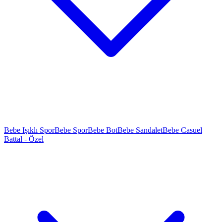
Bebe Işıklı Spor
Bebe Spor
Bebe Bot
Bebe Sandalet
Bebe Casuel
Battal - Özel