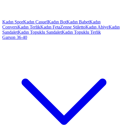
Kadın Spor
Kadın Casuel
Kadın Bot
Kadın Babet
Kadın
Convers
Kadın Terlik
Kadın Feta
Zenne Stiletto
Kadın Abiye
Kadın
Sandalet
Kadın Topuklu Sandalet
Kadın Topuklu Terlik
Garson 36-40