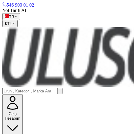
546 900 01 02
Yol Tarifi Al
TR
₺
TL
Giriş
Hesabım