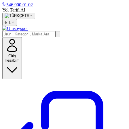
546 900 01 02
Yol Tarifi Al
TR
₺
TL
Giriş
Hesabım