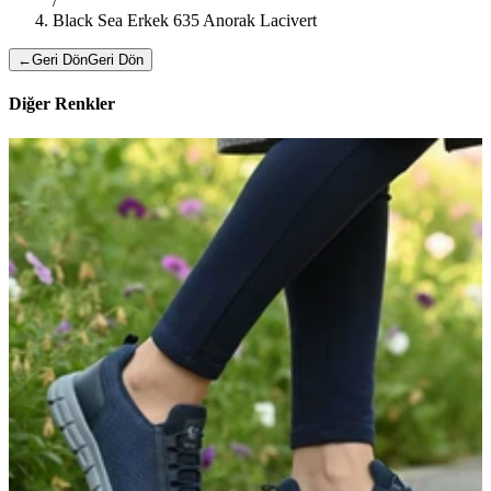
/
Black Sea Erkek 635 Anorak Lacivert
←
Geri Dön
Geri Dön
Diğer Renkler