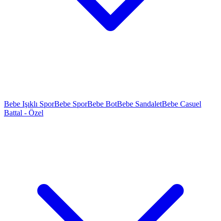
Bebe Işıklı Spor
Bebe Spor
Bebe Bot
Bebe Sandalet
Bebe Casuel
Battal - Özel