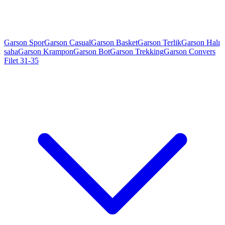
Garson Spor
Garson Casual
Garson Basket
Garson Terlik
Garson Halı
saha
Garson Krampon
Garson Bot
Garson Trekking
Garson Convers
Filet 31-35