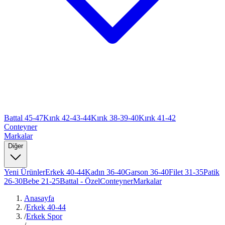
Battal 45-47
Kırık 42-43-44
Kırık 38-39-40
Kırık 41-42
Conteyner
Markalar
Diğer
Yeni Ürünler
Erkek 40-44
Kadın 36-40
Garson 36-40
Filet 31-35
Patik
26-30
Bebe 21-25
Battal - Özel
Conteyner
Markalar
Anasayfa
/
Erkek 40-44
/
Erkek Spor