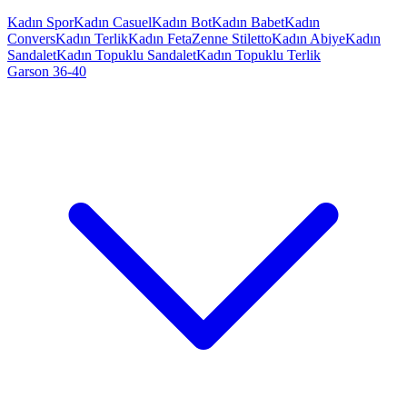
Kadın Spor
Kadın Casuel
Kadın Bot
Kadın Babet
Kadın
Convers
Kadın Terlik
Kadın Feta
Zenne Stiletto
Kadın Abiye
Kadın
Sandalet
Kadın Topuklu Sandalet
Kadın Topuklu Terlik
Garson 36-40