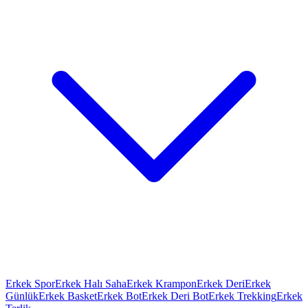
Erkek Spor
Erkek Halı Saha
Erkek Krampon
Erkek Deri
Erkek
Günlük
Erkek Basket
Erkek Bot
Erkek Deri Bot
Erkek Trekking
Erkek