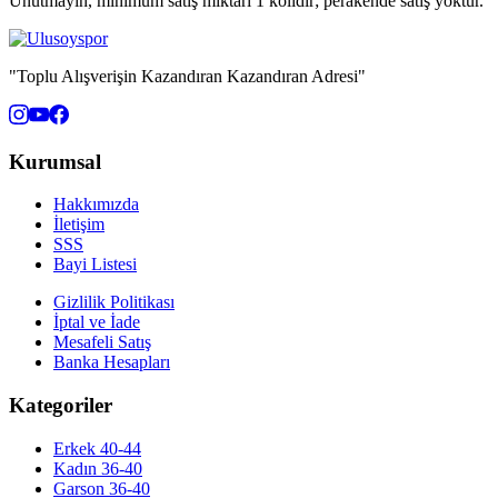
Unutmayın, minimum satış miktarı 1 kolidir; perakende satış yoktur.
"Toplu Alışverişin Kazandıran Kazandıran Adresi"
Kurumsal
Hakkımızda
İletişim
SSS
Bayi Listesi
Gizlilik Politikası
İptal ve İade
Mesafeli Satış
Banka Hesapları
Kategoriler
Erkek 40-44
Kadın 36-40
Garson 36-40